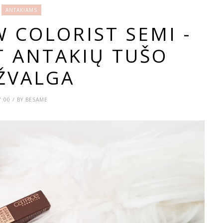
ANTAKIAMS
 COLORIST SEMI -
 ANTAKIŲ TUŠO
ŽVALGA
7:00 / BY BESAME