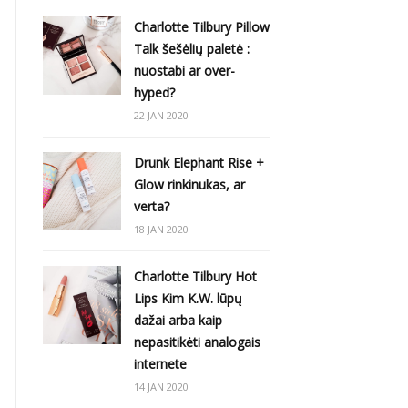
Charlotte Tilbury Pillow
Talk šešėlių paletė :
nuostabi ar over-
hyped?
22 JAN 2020
Drunk Elephant Rise +
Glow rinkinukas, ar
verta?
18 JAN 2020
Charlotte Tilbury Hot
Lips Kim K.W. lūpų
dažai arba kaip
nepasitikėti analogais
internete
14 JAN 2020