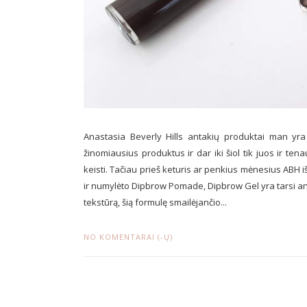
Anastasia Beverly Hills antakių produktai man yra 
žinomiausius produktus ir dar iki šiol tik juos ir te
keisti. Tačiau prieš keturis ar penkius mėnesius ABH 
ir numylėto Dipbrow Pomade, Dipbrow Gel yra tarsi ant
tekstūrą, šią formulę smailėjančio...
NO KOMENTARAI (-Ų)