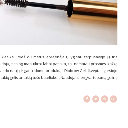
klasika. Prieš du metus aprašinėjau, lyginau tarpusavyje jų tris
naudoju, tiesiog man tikrai labai patinka, tai nematau prasmės kažką
išleido naują ir gana įdomų produktą - Dipbrow Gel. Įkvėptas garsiojo
akių gelis antakių tušo buteliuke. „Naudojant lengvai tepamą gelinę