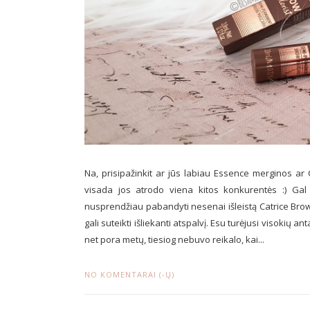
Na, prisipažinkit ar jūs labiau Essence merginos ar C
visada jos atrodo viena kitos konkurentės :) Gal 
nusprendžiau pabandyti nesenai išleistą Catrice Brow
gali suteikti išliekanti atspalvį. Esu turėjusi visokių a
net pora metų, tiesiog nebuvo reikalo, kai...
NO KOMENTARAI (-Ų)