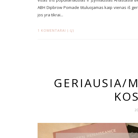
visas tris populiariausias ir įžymiausias Anastasia B
ABH Dipbrow Pomade tituluojamas kaip vienas iš geri
jos yra tikrai...
1 KOMENTARAI (-Ų)
GERIAUSIA/M
KO
2