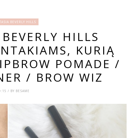
TASIA BEVERLY HILLS
 BEVERLY HILLS
NTAKIAMS, KURIĄ
DIPBROW POMADE /
NER / BROW WIZ
0:15 / BY BESAME