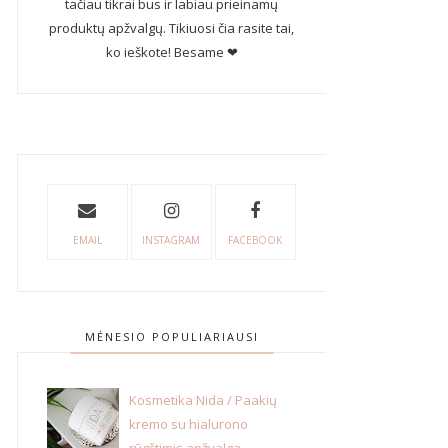
tačiau tikrai bus ir labiau prieinamų
produktų apžvalgų. Tikiuosi čia rasite tai,
ko ieškote! Besame ❤
EMAIL
INSTAGRAM
FACEBOOK
MĖNESIO POPULIARIAUSI
Kosmetika Nida / Paakių
kremo su hialurono
rūgštimis apžvalga