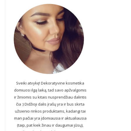
Sveiki atvykę! Dekoratyvine kosmetika
domiuosi ilgą laiką, tad savo apžvalgomis
ir žiniomis su kitais nusprendžiau dalintis
čia :) Didžioji dalis įrašų yra ir bus skirta
užsienio rinkos produktams, kadangi tai
man pačiai yra įdomiausia ir aktualiausia
(taip, pat kiek žinau ir daugumai jūsų),