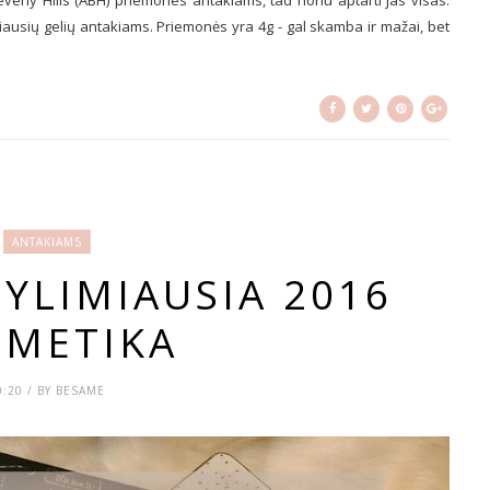
everly Hills (ABH) priemones antakiams, tad noriu aptarti jas visas.
ausių gelių antakiams. Priemonės yra 4g - gal skamba ir mažai, bet
ANTAKIAMS
YLIMIAUSIA 2016
SMETIKA
0:20 / BY BESAME