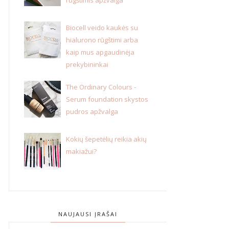
Biocell veido kaukės su
hialurono rūgštimi arba
kaip mus apgaudinėja
prekybininkai
The Ordinary Colours -
Serum foundation skystos
pudros apžvalga
Kokių šepetėlių reikia akių
makiažui?
NAUJAUSI ĮRAŠAI