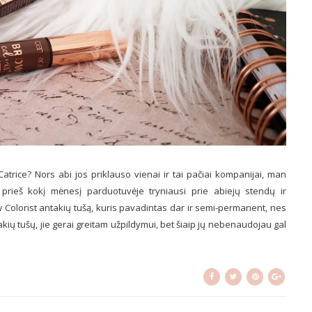
atrice? Nors abi jos priklauso vienai ir tai pačiai kompanijai, man
prieš kokį mėnesį parduotuvėje tryniausi prie abiejų stendų ir
 Colorist antakių tušą, kuris pavadintas dar ir semi-permanent, nes
ntakių tušų, jie gerai greitam užpildymui, bet šiaip jų nebenaudojau gal