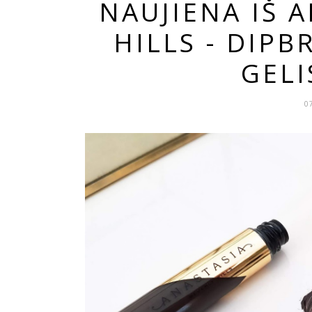
NAUJIENA IŠ 
HILLS - DIP
GELI
0