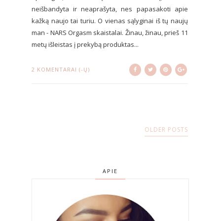
neišbandyta ir neaprašyta, nes papasakoti apie
kažką naujo tai turiu. O vienas sąlyginai iš tų naujų
man - NARS Orgasm skaistalai. Žinau, žinau, prieš 11
metų išleistas į prekybą produktas...
2 KOMENTARAI (-Ų)
OLDER POSTS
APIE