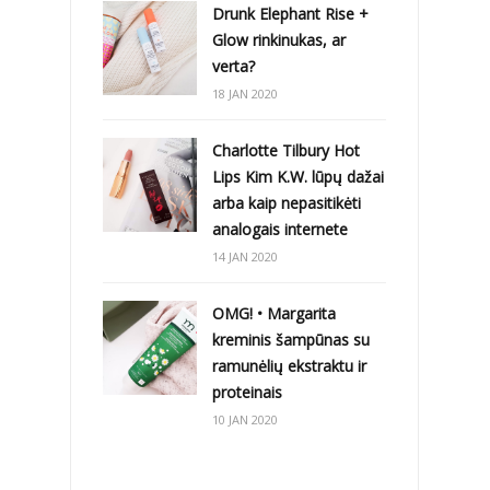
Drunk Elephant Rise +
Glow rinkinukas, ar
verta?
18 JAN 2020
Charlotte Tilbury Hot
Lips Kim K.W. lūpų dažai
arba kaip nepasitikėti
analogais internete
14 JAN 2020
OMG! • Margarita
kreminis šampūnas su
ramunėlių ekstraktu ir
proteinais
10 JAN 2020