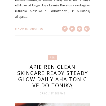
užkliuvo už Uoga Uoga Laimės Raketos - ekologiško
rutulinio pieštuko su arbatmedžių ir puiklapių
aliejais....
5 KOMENTARAI (-Ų)
REN
APIE REN CLEAN
SKINCARE READY STEADY
GLOW DAILY AHA TONIC
VEIDO TONIKĄ
07:00 / BY BESAME