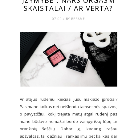
SKAISTALAI / AR VERTA?
07:00 / BY BESAME
Ar atėjus rudeniui keičiasi jūsų makiažo įpročiai?
Pas mane kolkas net neišlenda tamsesnės spalvos,
o pavyzdžiui, kokį trejeta metų atgal rudenį pas
mane būdavo nemažai bordo vampyriškų lūpų ar
oranžinių šešėlių. Dabar gi, kadangi rašau
apžvalgas, tai dažniau į rankas imu bet ką, kas dar