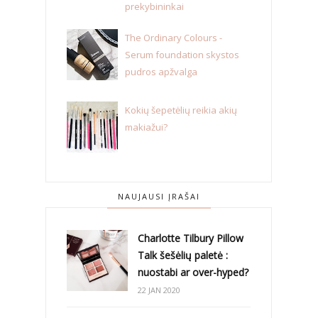
prekybininkai
The Ordinary Colours -
Serum foundation skystos
pudros apžvalga
Kokių šepetėlių reikia akių
makiažui?
NAUJAUSI ĮRAŠAI
Charlotte Tilbury Pillow
Talk šešėlių paletė :
nuostabi ar over-hyped?
22 JAN 2020