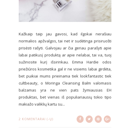
Kažkaip taip jau gavosi, kad ilgokai nerašiau
normalios apžvalgos, tai net ir sudėtinga prisiruošti
prisėsti rašyti. Galvojau ar čia geriau parašyti apie
labai patikusį produktą ar apie nelabai, tai va, tuoj
sužinosite kurį išsirinkau. Emma Hardie odos
priežiūros kosmetika gal ir ne visiems labai girdėta,
bet puikiai mums prieinama tiek lookfantastic tiek
cultbeauty, o Moringa Cleansing Balm valomasis
balzamas yra ne vien pats žymiausias EH
produktas, bet vienas iš populiariausių tokio tipo
makiažo valiklių kartu su...
2 KOMENTARAI (-Ų)