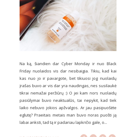
Na ką, šiandien dar Cyber Monday ir nuo Black
Friday nuolaidos vis dar nesibaigia. Tikiu, kad kai
kas nuo jo ir pavargote, bet tikiuosi jog nuolaidų
įrašas buvo ar vis dar yra naudingas, nes susilaukė
tikrai nemažai peržiūrų :) O jei kam nors nuolaidų
pasiūlymai buvo neaktualūs, tai nepykit, kad tiek
laiko nebuvo jokios apžvalgos. Ar jau pasipuošėte
eglutę? Praeitais metais man buvo noras puošti ją
labai anksti, tad tą ir padariau lapkričio gale, o...