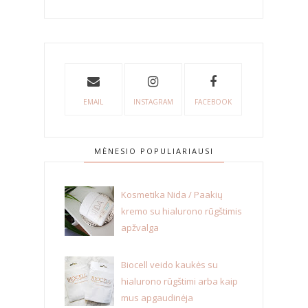
EMAIL
INSTAGRAM
FACEBOOK
MĖNESIO POPULIARIAUSI
Kosmetika Nida / Paakių
kremo su hialurono rūgštimis
apžvalga
Biocell veido kaukės su
hialurono rūgštimi arba kaip
mus apgaudinėja