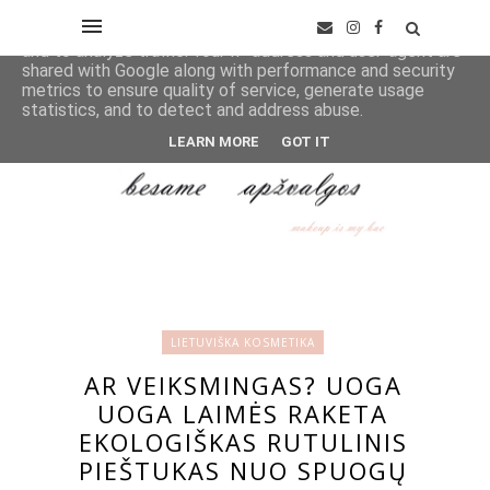
This site uses cookies from Google to deliver its services
and to analyze traffic. Your IP address and user-agent are
shared with Google along with performance and security
metrics to ensure quality of service, generate usage
statistics, and to detect and address abuse.
LEARN MORE
GOT IT
LIETUVIŠKA KOSMETIKA
AR VEIKSMINGAS? UOGA
UOGA LAIMĖS RAKETA
EKOLOGIŠKAS RUTULINIS
PIEŠTUKAS NUO SPUOGŲ