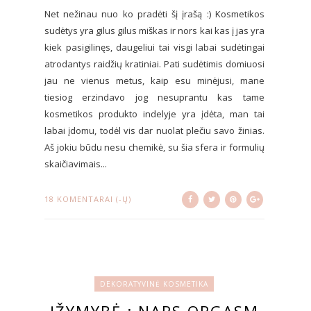
Net nežinau nuo ko pradėti šį įrašą :) Kosmetikos
sudėtys yra gilus gilus miškas ir nors kai kas į jas yra
kiek pasigilinęs, daugeliui tai visgi labai sudėtingai
atrodantys raidžių kratiniai. Pati sudėtimis domiuosi
jau ne vienus metus, kaip esu minėjusi, mane
tiesiog erzindavo jog nesuprantu kas tame
kosmetikos produkto indelyje yra įdėta, man tai
labai įdomu, todėl vis dar nuolat plečiu savo žinias.
Aš jokiu būdu nesu chemikė, su šia sfera ir formulių
skaičiavimais...
18 KOMENTARAI (-Ų)
DEKORATYVINĖ KOSMETIKA
ĮŽYMYBĖ : NARS ORGASM