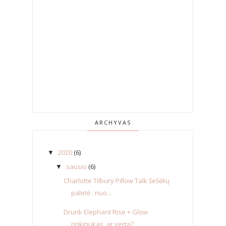
ARCHYVAS
2020
(6)
▼
sausio
(6)
▼
Charlotte Tilbury Pillow Talk šešėlių
paletė : nuo...
Drunk Elephant Rise + Glow
rinkinukas, ar verta?