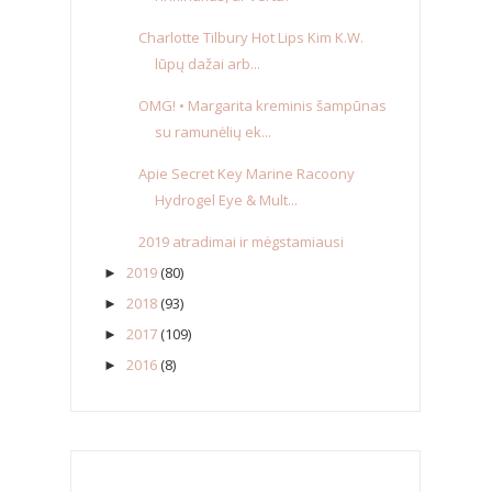
Charlotte Tilbury Hot Lips Kim K.W.
lūpų dažai arb...
OMG! • Margarita kreminis šampūnas
su ramunėlių ek...
Apie Secret Key Marine Racoony
Hydrogel Eye & Mult...
2019 atradimai ir mėgstamiausi
2019
(80)
►
2018
(93)
►
2017
(109)
►
2016
(8)
►