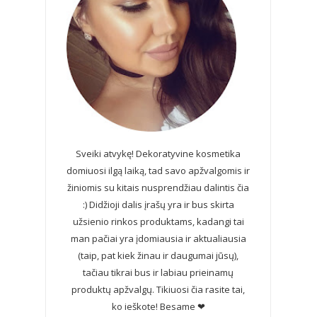
Sveiki atvykę! Dekoratyvine kosmetika
domiuosi ilgą laiką, tad savo apžvalgomis ir
žiniomis su kitais nusprendžiau dalintis čia
:) Didžioji dalis įrašų yra ir bus skirta
užsienio rinkos produktams, kadangi tai
man pačiai yra įdomiausia ir aktualiausia
(taip, pat kiek žinau ir daugumai jūsų),
tačiau tikrai bus ir labiau prieinamų
produktų apžvalgų. Tikiuosi čia rasite tai,
ko ieškote! Besame ❤