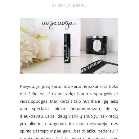
07:00 / BY BESAME
Pavydu, jei jūsų karts nuo karto nepakankina koks
nei iš šio nei iš to atsiradęs bjaurus spuogelis ar
visas spuogas. Man kartais taip nutinka ir ilgą laiką
tam specialiai nieko nenaudodavau, tiesiog
išlaukdavau. Labai daug visokių spuogų naikintojų
yra alkoholio pagrindu, ko man nesinorėjo, nes
spirito užsitepti ir pati galiu, bet to aišku nedarau ir
nerekomenduoju. Tačiau vieną dieną mano akys