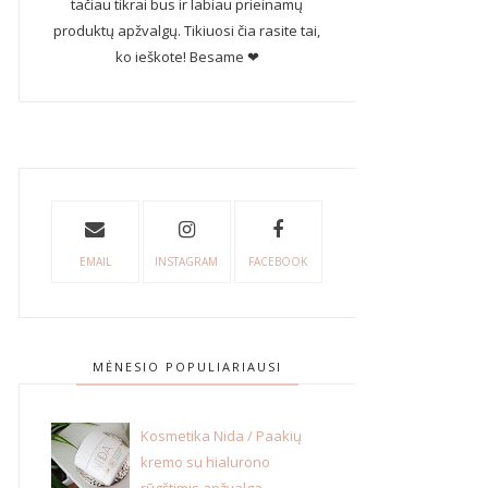
tačiau tikrai bus ir labiau prieinamų
produktų apžvalgų. Tikiuosi čia rasite tai,
ko ieškote! Besame ❤
EMAIL
INSTAGRAM
FACEBOOK
MĖNESIO POPULIARIAUSI
Kosmetika Nida / Paakių
kremo su hialurono
rūgštimis apžvalga