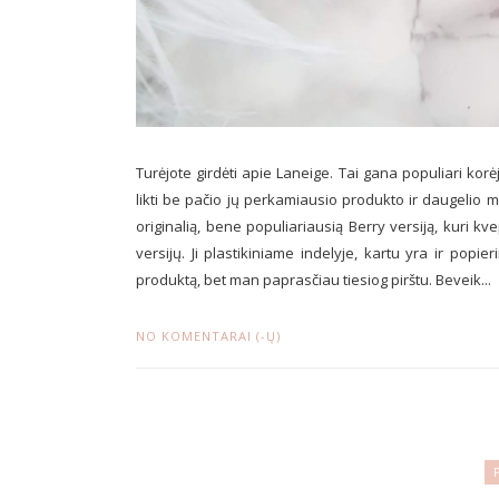
Turėjote girdėti apie Laneige. Tai gana populiari ko
likti be pačio jų perkamiausio produkto ir daugelio 
originalią, bene populiariausią Berry versiją, kuri kv
versijų. Ji plastikiniame indelyje, kartu yra ir popi
produktą, bet man paprasčiau tiesiog pirštu. Beveik...
NO KOMENTARAI (-Ų)