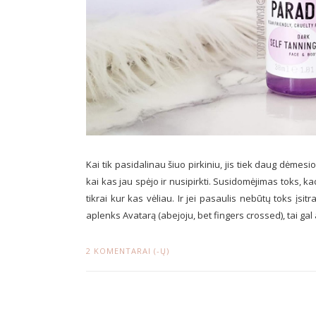
Kai tik pasidalinau šiuo pirkiniu, jis tiek daug dėmes
kai kas jau spėjo ir nusipirkti. Susidomėjimas toks, 
tikrai kur kas vėliau. Ir jei pasaulis nebūtų toks įs
aplenks Avatarą (abejoju, bet fingers crossed), tai gal
2 KOMENTARAI (-Ų)