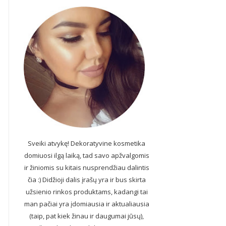
Sveiki atvykę! Dekoratyvine kosmetika
domiuosi ilgą laiką, tad savo apžvalgomis
ir žiniomis su kitais nusprendžiau dalintis
čia :) Didžioji dalis įrašų yra ir bus skirta
užsienio rinkos produktams, kadangi tai
man pačiai yra įdomiausia ir aktualiausia
(taip, pat kiek žinau ir daugumai jūsų),