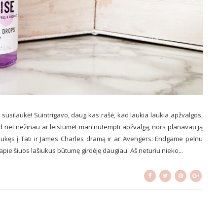
io susilaukė! Suintrigavo, daug kas rašė, kad laukia laukia apžvalgos,
kad net nežinau ar leistumėt man nutempti apžvalgą, nors planavau ją
itraukęs į Tati ir James Charles dramą ir ar Avengers: Endgame pelnu
 apie šiuos lašiukus būtumę girdėję daugiau. Aš neturiu nieko...