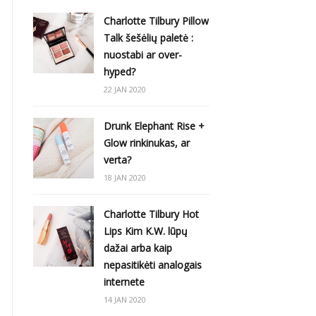
Charlotte Tilbury Pillow
Talk šešėlių paletė :
nuostabi ar over-
hyped?
22 JAN 2020
Drunk Elephant Rise +
Glow rinkinukas, ar
verta?
18 JAN 2020
Charlotte Tilbury Hot
Lips Kim K.W. lūpų
dažai arba kaip
nepasitikėti analogais
internete
14 JAN 2020