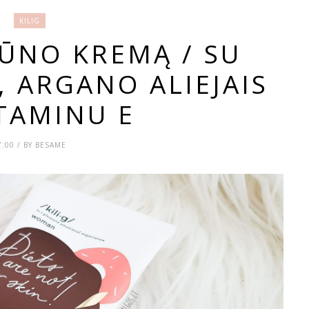
KILIG
KŪNO KREMĄ / SU
 ARGANO ALIEJAIS
ITAMINU E
7:00 / BY BESAME