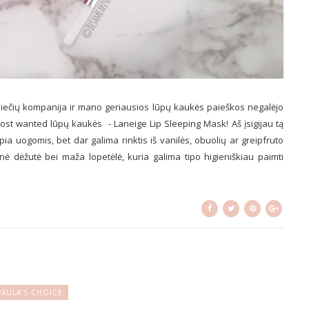
rėjiečių kompanija ir mano geriausios lūpų kaukės paieškos negalėjo
most wanted lūpų kaukės - Laneige Lip Sleeping Mask! Aš įsigijau tą
epia uogomis, bet dar galima rinktis iš vanilės, obuolių ar greipfruto
erinė dėžutė bei maža lopetėlė, kuria galima tipo higieniškiau paimti
PAULA'S CHOICE