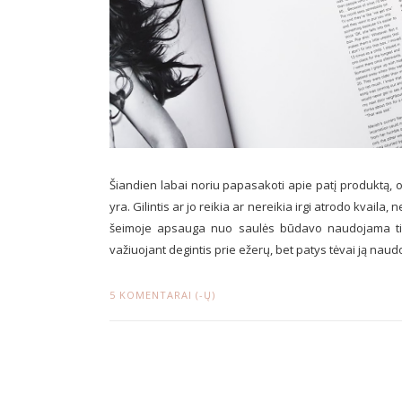
Šiandien labai noriu papasakoti apie patį produktą, o 
yra. Gilintis ar jo reikia ar nereikia irgi atrodo kvaila
šeimoje apsauga nuo saulės būdavo naudojama tik 
važiuojant degintis prie ežerų, bet patys tėvai ją naudod
5 KOMENTARAI (-Ų)