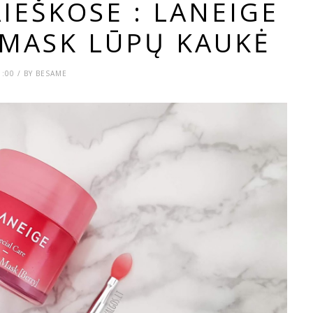
IEŠKOSE : LANEIGE
 MASK LŪPŲ KAUKĖ
1:00 / BY BESAME