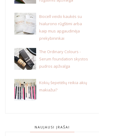
Biocell veido kaukės su
hialurono rūgštimi arba
kaip mus apgaudinėja
prekybininkai
The Ordinary Colours -
Serum foundation skystos
pudros apžvalga
Kokių šepetėlių reikia akių
makiažui?
NAUJAUSI ĮRAŠAI