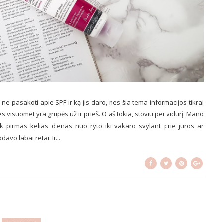
ne pasakoti apie SPF ir ką jis daro, nes šia tema informacijos tikrai
, nes visuomet yra grupės už ir prieš. O aš tokia, stoviu per vidurį. Mano
pirmas kelias dienas nuo ryto iki vakaro svylant prie jūros ar
avo labai retai. Ir...