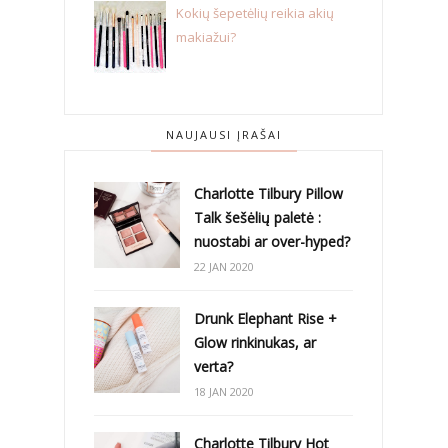
Kokių šepetėlių reikia akių
makiažui?
NAUJAUSI ĮRAŠAI
Charlotte Tilbury Pillow
Talk šešėlių paletė :
nuostabi ar over-hyped?
22 JAN 2020
Drunk Elephant Rise +
Glow rinkinukas, ar
verta?
18 JAN 2020
Charlotte Tilbury Hot