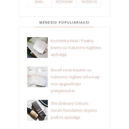
EMAIL
INSTAGRAM
FACEBOOK
MĖNESIO POPULIARIAUSI
Kosmetika Nida / Paakių
kremo su hialurono rūgštimis
apžvalga
Biocell veido kaukės su
hialurono rūgštimi arba kaip
mus apgaudinėja
prekybininkai
The Ordinary Colours -
Serum foundation skystos
pudros apžvalga