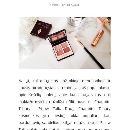
23:00 / BY BESAME
Na gi, kol daug kas kažkokioje nenuotaikoje ir
sausis atrodo tęsiasi jau taip ilgai, aš papasakosiu
apie šešėlių paletę, apie kurią pagalvojus dalį
makiažo mylėtojų užplūsta šilti jausmai - Charlotte
Tilbury Pillow Talk. Daug Charlotte Tilbury
kosmetikos yra tiesiog tokia populiari, kad
parduotuvių sandėliuose ilgai neužsilaiko, o Pillow
Talk paletę, toks vaizdas, visos arba turi arba nori