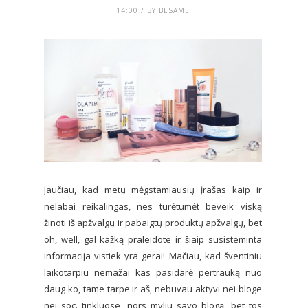
14:00 / BY BESAME
Jaučiau, kad metų mėgstamiausių įrašas kaip ir
nelabai reikalingas, nes turėtumėt beveik viską
žinoti iš apžvalgų ir pabaigtų produktų apžvalgų, bet
oh, well, gal kažką praleidote ir šiaip susisteminta
informacija vistiek yra gerai! Mačiau, kad šventiniu
laikotarpiu nemažai kas pasidarė pertrauką nuo
daug ko, tame tarpe ir aš, nebuvau aktyvi nei bloge
nei soc. tinkluose, nors myliu savo blogą, bet tos