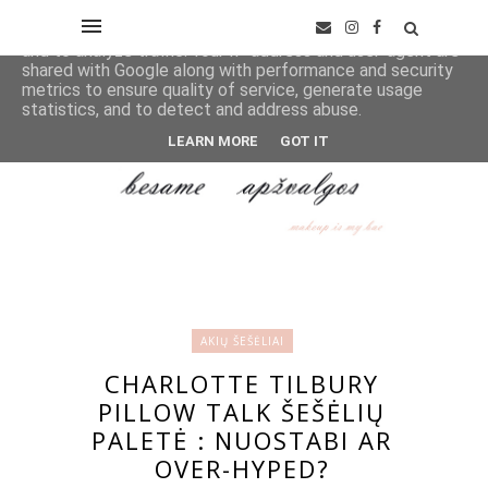
This site uses cookies from Google to deliver its services
and to analyze traffic. Your IP address and user-agent are
shared with Google along with performance and security
metrics to ensure quality of service, generate usage
statistics, and to detect and address abuse.
LEARN MORE
GOT IT
AKIŲ ŠEŠĖLIAI
CHARLOTTE TILBURY
PILLOW TALK ŠEŠĖLIŲ
PALETĖ : NUOSTABI AR
OVER-HYPED?