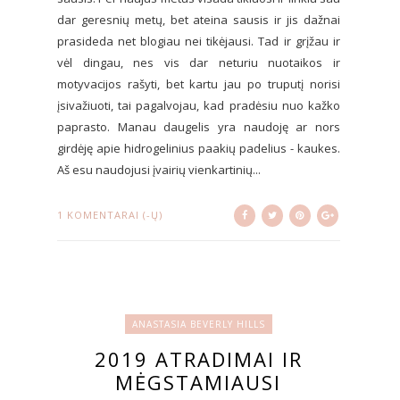
dar geresnių metų, bet ateina sausis ir jis dažnai
prasideda net blogiau nei tikėjausi. Tad ir grįžau ir
vėl dingau, nes vis dar neturiu nuotaikos ir
motyvacijos rašyti, bet kartu jau po truputį norisi
įsivažiuoti, tai pagalvojau, kad pradėsiu nuo kažko
paprasto. Manau daugelis yra naudoję ar nors
girdėję apie hidrogelinius paakių padelius - kaukes.
Aš esu naudojusi įvairių vienkartinių...
1 KOMENTARAI (-Ų)
ANASTASIA BEVERLY HILLS
2019 ATRADIMAI IR
MĖGSTAMIAUSI