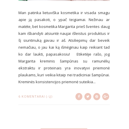
Man patinka lietuviška kosmetika ir visada smagu
apie ją pasakoti, o ypač teigiamai. Nežinau ar
matėte, bet kosmetika Margarita prieš šventes daug
kam išbandyti atsiuntė naujai išleistus produktus ir
šį siuntinuką gavau ir aš. Atsiliepimų dar beveik
nemačiau, o jau kai ką išmėginau kaip reikiant tad
ko dar laukti, papasakosiu! Etiketėje rašo, jog
Margarita kreminis šampūnas su ramunėlių
ekstraktu ir proteinais yra inovatyvi priemonė
plaukams, kuri veikia kitaip nei tradiciniai šampūnai.
Kreminės konsistencijos priemonė suteikia...
6 KOMENTARAI (-Ų)