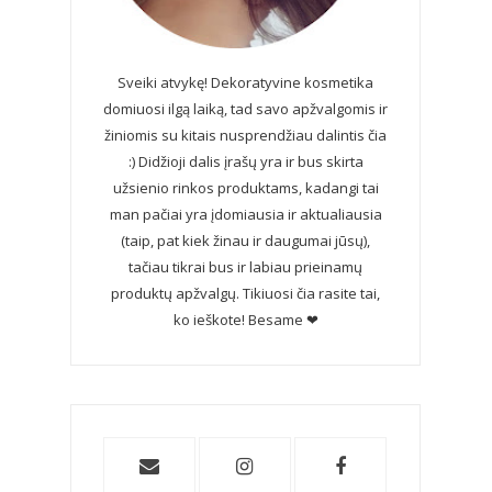
Sveiki atvykę! Dekoratyvine kosmetika
domiuosi ilgą laiką, tad savo apžvalgomis ir
žiniomis su kitais nusprendžiau dalintis čia
:) Didžioji dalis įrašų yra ir bus skirta
užsienio rinkos produktams, kadangi tai
man pačiai yra įdomiausia ir aktualiausia
(taip, pat kiek žinau ir daugumai jūsų),
tačiau tikrai bus ir labiau prieinamų
produktų apžvalgų. Tikiuosi čia rasite tai,
ko ieškote! Besame ❤