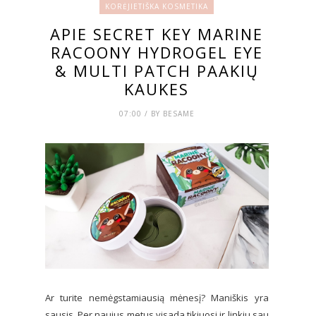
KORĖJIETIŠKA KOSMETIKA
APIE SECRET KEY MARINE
RACOONY HYDROGEL EYE
& MULTI PATCH PAAKIŲ
KAUKES
07:00 / BY BESAME
Ar turite nemėgstamiausią mėnesį? Maniškis yra
sausis. Per naujus metus visada tikiuosi ir linkiu sau