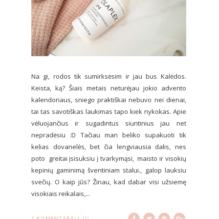
Na gi, rodos tik sumirksėsim ir jau bus Kalėdos.
Keista, ką? Šiais metais neturėjau jokio advento
kalendoriaus, sniego praktiškai nebuvo nei dienai,
tai tas savotiškas laukimas tapo kiek nykokas. Apie
vėluojančius ir sugadintus siuntinius jau net
nepradėsiu :D Tačiau man beliko supakuoti tik
kelias dovanelės, bet čia lengviausia dalis, nes
poto greitai įsisuksiu į tvarkymąsi, maisto ir visokių
kepinių gaminimą šventiniam stalui., galop lauksiu
svečių. O kaip jūs? Žinau, kad dabar visi užsiemę
visokiais reikalais,...
1 KOMENTARAI (-Ų)