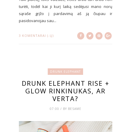
turėti, todėl kai ji kurį laiką sedėjusi mano norų
sąraše grįžo į pardavimą aš ją čiupau ir
pasidovanojau sau...
3 KOMENTARAI (-Ų)
DRUNK ELEPHANT
DRUNK ELEPHANT RISE +
GLOW RINKINUKAS, AR
VERTA?
07:00 / BY BESAME