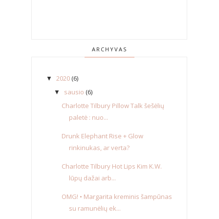
ARCHYVAS
2020
(6)
▼
sausio
(6)
▼
Charlotte Tilbury Pillow Talk šešėlių
paletė : nuo...
Drunk Elephant Rise + Glow
rinkinukas, ar verta?
Charlotte Tilbury Hot Lips Kim K.W.
lūpų dažai arb...
OMG! • Margarita kreminis šampūnas
su ramunėlių ek...