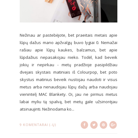
Nežinau ar pastebėjote, bet praeitais metais apie
lūpų dažus mano apžvalgų buvo lygiai 0. Nemažai
rašiau apie lūpų kaukes, balzamus, bet apie
lūpdažius nepasakojau nieko. Todėl, kad beveik
jokių ir nepirkau - metų pradžioje pasipildžiau
dvejais skystais matiniais iš Colourpop, bet poto
skystus matinius beveik nustojau naudoti ir visus
metus arba nenaudojau lūpų dažų arba naudojau
vienintelį MAC Blankety. Oi, jau ne pirmus metus
labai myliu tą spalvą, bet metų gale užsinorėjau
atsinaujinti. Nežinodama ko...
9 KOMENTARAI (-Ų)