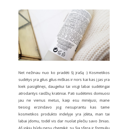
Net nežinau nuo ko pradėti šį įrašą :) Kosmetikos
sudėtys yra gilus gilus miškas ir nors kai kas į jas yra
kiek pasigilinęs, daugeliui tai visgi labai sudėtingai
atrodantys raidžių kratiniai. Pati sudėtimis domiuosi
jau ne vienus metus, kaip esu minėjusi, mane
tiesiog erzindavo jog nesuprantu kas tame
kosmetikos produkto indelyje yra įdėta, man tai
labai įdomu, todėl vis dar nuolat plečiu savo žinias.
Aš jokiu būdu nesu chemikė, su šia sfera ir formulių