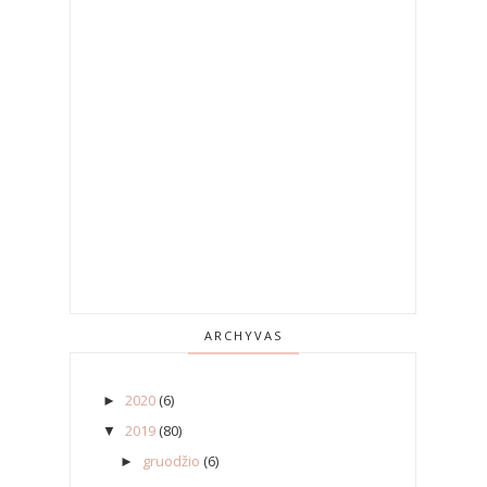
ARCHYVAS
2020
(6)
►
2019
(80)
▼
gruodžio
(6)
►