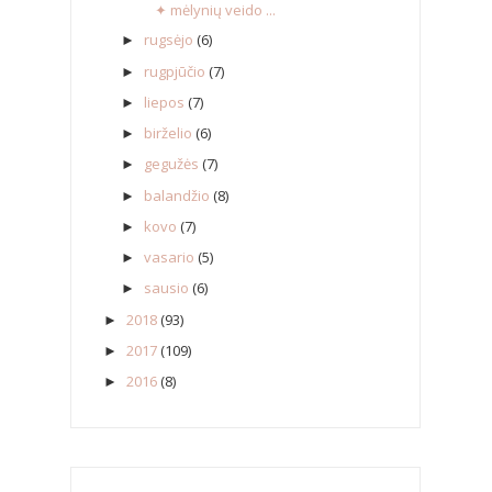
✦ mėlynių veido ...
rugsėjo
(6)
►
rugpjūčio
(7)
►
liepos
(7)
►
birželio
(6)
►
gegužės
(7)
►
balandžio
(8)
►
kovo
(7)
►
vasario
(5)
►
sausio
(6)
►
2018
(93)
►
2017
(109)
►
2016
(8)
►