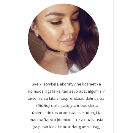
Sveiki atvykę! Dekoratyvine kosmetika
domiuosi ilgą laiką, tad savo apžvalgomis ir
žiniomis su kitais nusprendžiau dalintis čia
:) Didžioji dalis įrašų yra ir bus skirta
užsienio rinkos produktams, kadangi tai
man pačiai yra įdomiausia ir aktualiausia
(taip, pat kiek žinau ir daugumai jūsų),