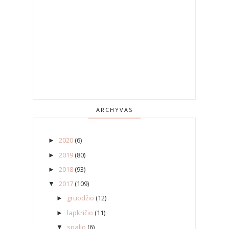
ARCHYVAS
2020
(6)
►
2019
(80)
►
2018
(93)
►
2017
(109)
▼
gruodžio
(12)
►
lapkričio
(11)
►
spalio
(6)
▼