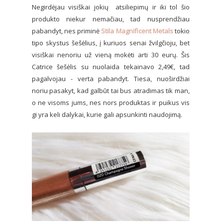
Negirdėjau visiškai jokių atsiliepimų ir iki tol šio
produkto niekur nemačiau, tad nusprendžiau
pabandyt, nes priminė
Stila Magnificent Metals
tokio
tipo skystus šešėlius, į kuriuos senai žvilgčioju, bet
visiškai nenoriu už vieną mokėti arti 30 eurų. Šis
Catrice šešėlis su nuolaida tekainavo 2,49€, tad
pagalvojau - verta pabandyt. Tiesa, nuoširdžiai
noriu pasakyt, kad galbūt tai bus atradimas tik man,
o ne visoms jums, nes nors produktas ir puikus vis
gi yra keli dalykai, kurie gali apsunkinti naudojimą.