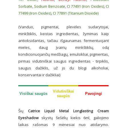
Sorbate
,
Sodium Benzoate
,
CI 77491 (Iron Oxides)
,
CI
77499 (Iron Oxides)
,
CI 77891 (Titanium Dioxide)
(Vanduo, pigmentai, plevėles sudarytojai,
minkštiklis, keistas ingredientas, žymimas kaip
antioksidantas, tačiau išgaunamas fermentuojant
mieles, daug įvairių minkštiklių, odą
kondicionuojančių medžiagų, emulsikliai, pigmentas,
pirmas vidutiniškai saugus ingredientas - tirpiklis,
saugus dažiklis, už jo du blogi alkoholiai,
konservantai ir dažikliai)
Vidutiniškai
Visiškai saugūs
Pavojingi
saugūs
Šių
Catrice Liquid Metal Longlasting Cream
Eyeshadow
skystų šešėlių kiekis 6ml, galiojimo
laikas rašomas 9 mėnesiai nuo atidarymo.