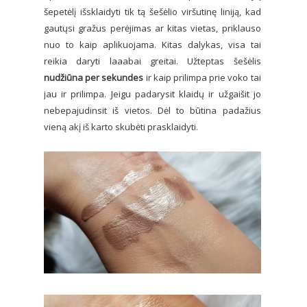
šepetėlį išsklaidyti tik tą šešėlio viršutinę liniją, kad
gautųsi gražus perėjimas ar kitas vietas, priklauso
nuo to kaip aplikuojama. Kitas dalykas, visa tai
reikia daryti laaabai greitai. Užteptas šešėlis
nudžiūna per sekundes
ir kaip prilimpa prie voko tai
jau ir prilimpa. Jeigu padarysit klaidų ir užgaišit jo
nebepajudinsit iš vietos. Dėl to būtina padažius
vieną akį iš karto skubėti prasklaidyti.