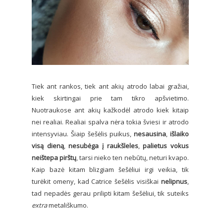
Tiek ant rankos, tiek ant akių atrodo labai gražiai,
kiek skirtingai prie tam tikro apšvietimo.
Nuotraukose ant akių kažkodėl atrodo kiek kitaip
nei realiai. Realiai spalva nėra tokia šviesi ir atrodo
intensyviau. Šiaip šešėlis puikus,
nesausina
,
išlaiko
visą dieną
,
nesubėga į raukšleles
,
palietus vokus
neištepa pirštų
, tarsi nieko ten nebūtų, neturi kvapo.
Kaip bazė kitam blizgiam šešėliui irgi veikia, tik
turėkit omeny, kad Catrice šešėlis visiškai
nelipnus
,
tad nepadės gerau prilipti kitam šešėliui, tik suteiks
extra
metališkumo.