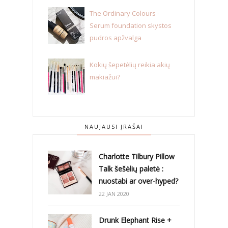
The Ordinary Colours -
Serum foundation skystos
pudros apžvalga
Kokių šepetėlių reikia akių
makiažui?
NAUJAUSI ĮRAŠAI
Charlotte Tilbury Pillow
Talk šešėlių paletė :
nuostabi ar over-hyped?
22 JAN 2020
Drunk Elephant Rise +