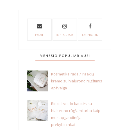
EMAIL
INSTAGRAM
FACEBOOK
MĖNESIO POPULIARIAUSI
Kosmetika Nida / Paakių
kremo su hialurono rūgštimis
apžvalga
Biocell veido kaukės su
hialurono rūgštimi arba kaip
mus apgaudinėja
prekybininkai