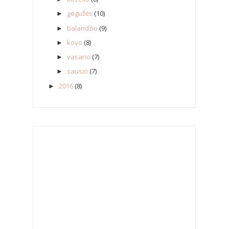
gegužės
(10)
►
balandžio
(9)
►
kovo
(8)
►
vasario
(7)
►
sausio
(7)
►
2016
(8)
►