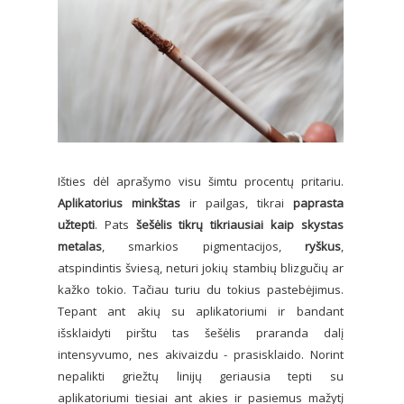
Išties dėl aprašymo visu šimtu procentų pritariu.
Aplikatorius minkštas
ir pailgas, tikrai
paprasta
užtepti
. Pats
šešėlis tikrų tikriausiai kaip skystas
metalas
, smarkios pigmentacijos,
ryškus
,
atspindintis šviesą, neturi jokių stambių blizgučių ar
kažko tokio. Tačiau turiu du tokius pastebėjimus.
Tepant ant akių su aplikatoriumi ir bandant
išsklaidyti pirštu tas šešėlis praranda dalį
intensyvumo, nes akivaizdu - prasisklaido. Norint
nepalikti griežtų linijų geriausia tepti su
aplikatoriumi tiesiai ant akies ir pasiemus mažytį