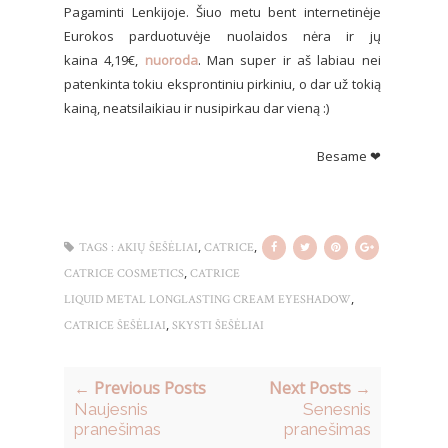
Pagaminti Lenkijoje. Šiuo metu bent internetinėje
Eurokos parduotuvėje nuolaidos nėra ir jų
kaina 4,19€,
nuoroda
. Man super ir aš labiau nei
patenkinta tokiu eksprontiniu pirkiniu, o dar už tokią
kainą, neatsilaikiau ir nusipirkau dar vieną :)
Besame ❤
,
,
TAGS :
AKIŲ ŠEŠĖLIAI
CATRICE
,
CATRICE COSMETICS
CATRICE
,
LIQUID METAL LONGLASTING CREAM EYESHADOW
,
CATRICE ŠEŠĖLIAI
SKYSTI ŠEŠĖLIAI
← Previous Posts
Next Posts →
Naujesnis
Senesnis
pranešimas
pranešimas