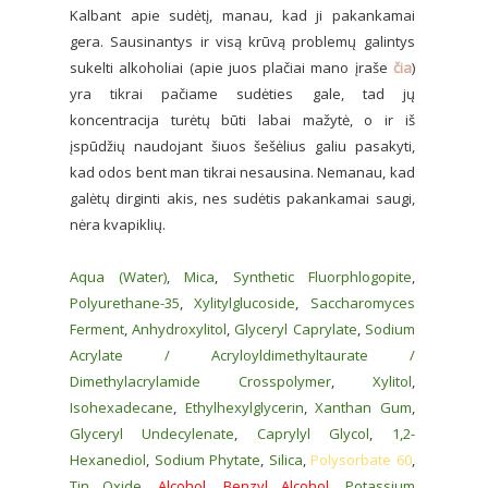
Kalbant apie sudėtį, manau, kad ji pakankamai
gera. Sausinantys ir visą krūvą problemų galintys
sukelti alkoholiai (apie juos plačiai mano įraše
čia
)
yra tikrai pačiame sudėties gale, tad jų
koncentracija turėtų būti labai mažytė, o ir iš
įspūdžių naudojant šiuos šešėlius galiu pasakyti,
kad odos bent man tikrai nesausina. Nemanau, kad
galėtų dirginti akis, nes sudėtis pakankamai saugi,
nėra kvapiklių.
Aqua (Water)
,
Mica
,
Synthetic Fluorphlogopite
,
Polyurethane-35
,
Xylitylglucoside
,
Saccharomyces
Ferment
,
Anhydroxylitol
,
Glyceryl Caprylate
,
Sodium
Acrylate / Acryloyldimethyltaurate /
Dimethylacrylamide Crosspolymer
,
Xylitol
,
Isohexadecane
,
Ethylhexylglycerin
,
Xanthan Gum
,
Glyceryl Undecylenate
,
Caprylyl Glycol
,
1,2-
Hexanediol
,
Sodium Phytate
,
Silica
,
Polysorbate 60
,
Tin Oxide
,
Alcohol
,
Benzyl Alcohol
,
Potassium