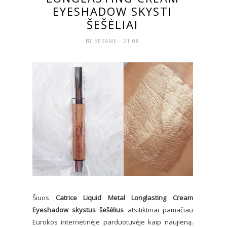
EYESHADOW SKYSTI
ŠEŠĖLIAI
BY
BESAME
- 21:08
Šiuos
Catrice Liquid Metal Longlasting Cream
Eyeshadow
skystus šešėlius
atsitiktinai pamačiau
Eurokos internetinėje parduotuvėje kaip naujieną.