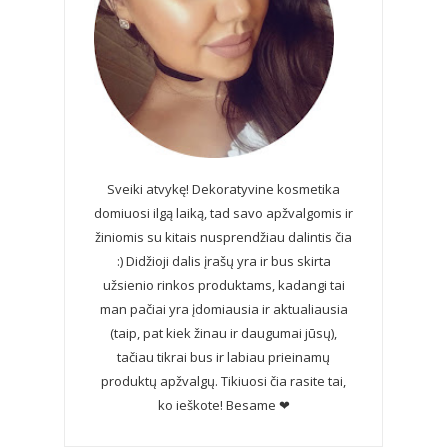
Sveiki atvykę! Dekoratyvine kosmetika
domiuosi ilgą laiką, tad savo apžvalgomis ir
žiniomis su kitais nusprendžiau dalintis čia
:) Didžioji dalis įrašų yra ir bus skirta
užsienio rinkos produktams, kadangi tai
man pačiai yra įdomiausia ir aktualiausia
(taip, pat kiek žinau ir daugumai jūsų),
tačiau tikrai bus ir labiau prieinamų
produktų apžvalgų. Tikiuosi čia rasite tai,
ko ieškote! Besame ❤