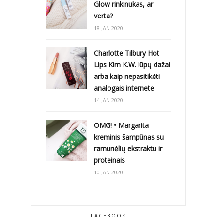
Glow rinkinukas, ar
verta?
18 JAN 2020
Charlotte Tilbury Hot
Lips Kim K.W. lūpų dažai
arba kaip nepasitikėti
analogais internete
14 JAN 2020
OMG! • Margarita
kreminis šampūnas su
ramunėlių ekstraktu ir
proteinais
10 JAN 2020
FACEBOOK