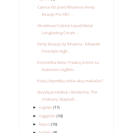
Catrice HD prieš Rihannos Fenty
Beauty Pro Filt'r ...
Atradimas! Catrice Liquid Metal
Longlasting Cream ...
Fenty Beauty by Rihanna : Killawatt
Freestyle High...
Kosmetika Nida / Paakių kremo su
hialurono rūgštim...
Kokių šepetėlių reikia akių makiažui?
Nuvylę produktai / Bioderma, The
Ordinary, Maybell...
rugsėjo
(11)
►
rugpjūčio
(10)
►
liepos
(10)
►
birželio
(8)
►