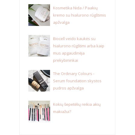
Kosmetika Nida / Paakių
kremo su hialurono rūgštimis
apžvalga
Biocell veido kaukės su
hialurono rūgštimi arba kaip
mus apgaudinėja
prekybininkai
The Ordinary Colours -
Serum foundation skystos
pudros apžvalga
Kokių šepetėlių reikia akių
makiažui?