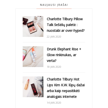
NAUJAUSI ĮRAŠAI
Charlotte Tilbury Pillow
Talk šešėlių paletė :
nuostabi ar over-hyped?
22 JAN 2020
Drunk Elephant Rise +
Glow rinkinukas, ar
verta?
18 JAN 2020
Charlotte Tilbury Hot
Lips Kim K.W. lūpų dažai
arba kaip nepasitikėti
analogais internete
14 JAN 2020