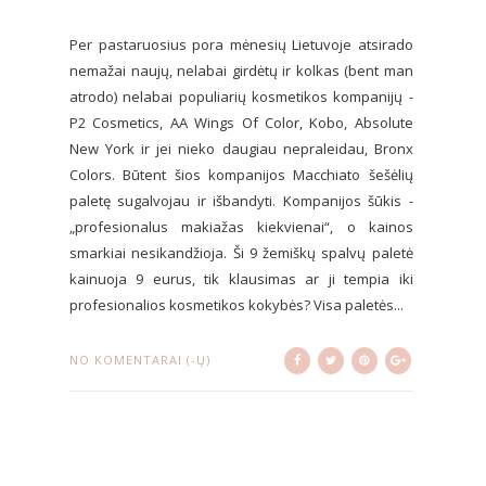
Per pastaruosius pora mėnesių Lietuvoje atsirado
nemažai naujų, nelabai girdėtų ir kolkas (bent man
atrodo) nelabai populiarių kosmetikos kompanijų -
P2 Cosmetics, AA Wings Of Color, Kobo, Absolute
New York ir jei nieko daugiau nepraleidau, Bronx
Colors. Būtent šios kompanijos Macchiato šešėlių
paletę sugalvojau ir išbandyti. Kompanijos šūkis -
„profesionalus makiažas kiekvienai“, o kainos
smarkiai nesikandžioja. Ši 9 žemiškų spalvų paletė
kainuoja 9 eurus, tik klausimas ar ji tempia iki
profesionalios kosmetikos kokybės? Visa paletės...
NO KOMENTARAI (-Ų)