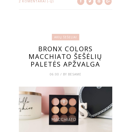
2 KOMENTARAI (-Ų)
AKIŲ ŠEŠĖLIAI
BRONX COLORS
MACCHIATO ŠEŠĖLIŲ
PALETĖS APŽVALGA
06:00 / BY BESAME