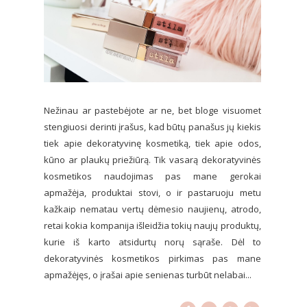
Nežinau ar pastebėjote ar ne, bet bloge visuomet
stengiuosi derinti įrašus, kad būtų panašus jų kiekis
tiek apie dekoratyvinę kosmetiką, tiek apie odos,
kūno ar plaukų priežiūrą. Tik vasarą dekoratyvinės
kosmetikos naudojimas pas mane gerokai
apmažėja, produktai stovi, o ir pastaruoju metu
kažkaip nematau vertų dėmesio naujienų, atrodo,
retai kokia kompanija išleidžia tokių naujų produktų,
kurie iš karto atsidurtų norų sąraše. Dėl to
dekoratyvinės kosmetikos pirkimas pas mane
apmažėjęs, o įrašai apie senienas turbūt nelabai...