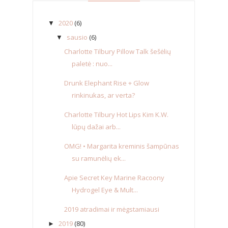
2020
(6)
▼
sausio
(6)
▼
Charlotte Tilbury Pillow Talk šešėlių
paletė : nuo...
Drunk Elephant Rise + Glow
rinkinukas, ar verta?
Charlotte Tilbury Hot Lips Kim K.W.
lūpų dažai arb...
OMG! • Margarita kreminis šampūnas
su ramunėlių ek...
Apie Secret Key Marine Racoony
Hydrogel Eye & Mult...
2019 atradimai ir mėgstamiausi
2019
(80)
►