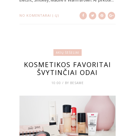
NO KOMENTARAI (-Ų)
AKIŲ ŠEŠĖLIAI
KOSMETIKOS FAVORITAI
ŠVYTINČIAI ODAI
10:00 / BY BESAME