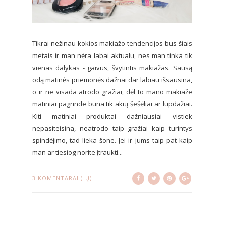
Tikrai nežinau kokios makiažo tendencijos bus šiais
metais ir man nėra labai aktualu, nes man tinka tik
vienas dalykas - gaivus, švytintis makiažas. Sausą
odą matinės priemonės dažnai dar labiau išsausina,
o ir ne visada atrodo gražiai, dėl to mano makiaže
matiniai pagrinde būna tik akių šešėliai ar lūpdažiai.
Kiti matiniai produktai dažniausiai vistiek
nepasiteisina, neatrodo taip gražiai kaip turintys
spindėjimo, tad lieka šone. Jei ir jums taip pat kaip
man ar tiesiog norite įtraukti...
3 KOMENTARAI (-Ų)