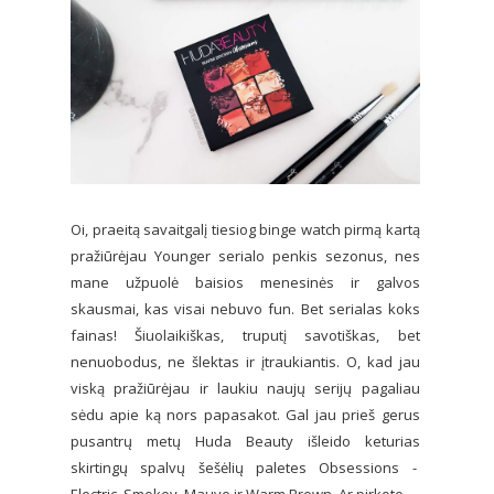
Oi, praeitą savaitgalį tiesiog binge watch pirmą kartą
pražiūrėjau Younger serialo penkis sezonus, nes
mane užpuolė baisios menesinės ir galvos
skausmai, kas visai nebuvo fun. Bet serialas koks
fainas! Šiuolaikiškas, truputį savotiškas, bet
nenuobodus, ne šlektas ir įtraukiantis. O, kad jau
viską pražiūrėjau ir laukiu naujų serijų pagaliau
sėdu apie ką nors papasakot. Gal jau prieš gerus
pusantrų metų Huda Beauty išleido keturias
skirtingų spalvų šešėlių paletes Obsessions -
Electric, Smokey, Mauve ir Warm Brown. Ar pirkote...