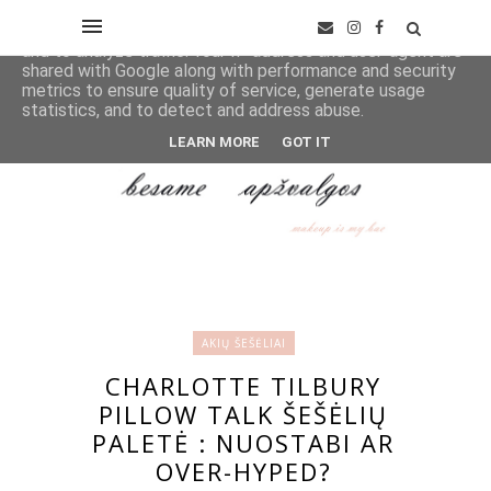
This site uses cookies from Google to deliver its services
and to analyze traffic. Your IP address and user-agent are
shared with Google along with performance and security
metrics to ensure quality of service, generate usage
statistics, and to detect and address abuse.
LEARN MORE
GOT IT
AKIŲ ŠEŠĖLIAI
CHARLOTTE TILBURY
PILLOW TALK ŠEŠĖLIŲ
PALETĖ : NUOSTABI AR
OVER-HYPED?