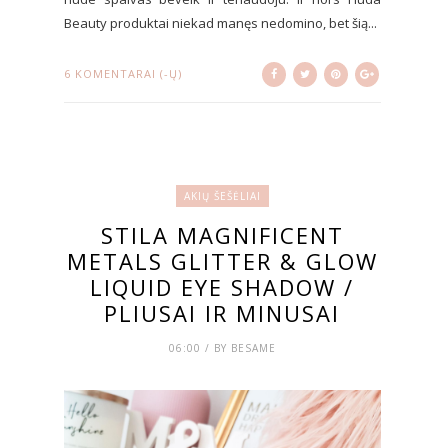
Beauty produktai niekad manęs nedomino, bet šią...
6 KOMENTARAI (-Ų)
AKIŲ ŠEŠĖLIAI
STILA MAGNIFICENT
METALS GLITTER & GLOW
LIQUID EYE SHADOW /
PLIUSAI IR MINUSAI
06:00 / BY BESAME