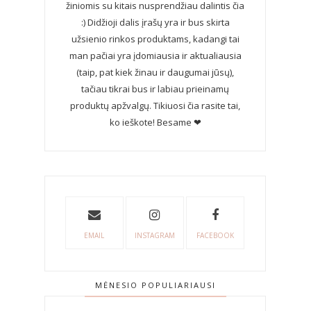
žiniomis su kitais nusprendžiau dalintis čia
:) Didžioji dalis įrašų yra ir bus skirta
užsienio rinkos produktams, kadangi tai
man pačiai yra įdomiausia ir aktualiausia
(taip, pat kiek žinau ir daugumai jūsų),
tačiau tikrai bus ir labiau prieinamų
produktų apžvalgų. Tikiuosi čia rasite tai,
ko ieškote! Besame ❤
EMAIL
INSTAGRAM
FACEBOOK
MĖNESIO POPULIARIAUSI