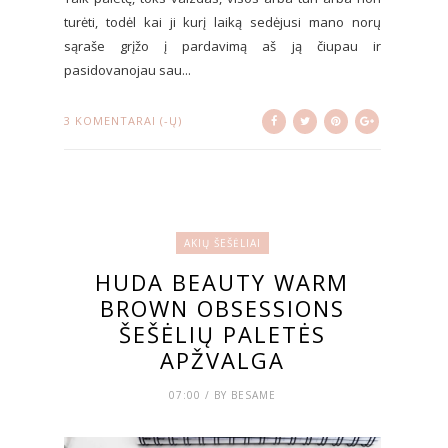
turėti, todėl kai ji kurį laiką sedėjusi mano norų
sąraše grįžo į pardavimą aš ją čiupau ir
pasidovanojau sau...
3 KOMENTARAI (-Ų)
AKIŲ ŠEŠĖLIAI
HUDA BEAUTY WARM
BROWN OBSESSIONS
ŠEŠĖLIŲ PALETĖS
APŽVALGA
07:00 / BY BESAME