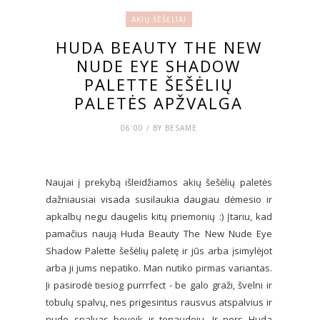
AKIŲ ŠEŠĖLIAI
HUDA BEAUTY THE NEW
NUDE EYE SHADOW
PALETTE ŠEŠĖLIŲ
PALETĖS APŽVALGA
06:00 / BY BESAME
Naujai į prekybą išleidžiamos akių šešėlių paletės
dažniausiai visada susilaukia daugiau dėmesio ir
apkalbų negu daugelis kitų priemonių :) Įtariu, kad
pamačius naują Huda Beauty The New Nude Eye
Shadow Palette šešėlių paletę ir jūs arba įsimylėjot
arba ji jums nepatiko. Man nutiko pirmas variantas.
Ji pasirodė tiesiog purrrfect - be galo graži, švelni ir
tobulų spalvų, nes prigesintus rausvus atspalvius ir
nude spalvas beveik ir tenaudoju. Ir nors Huda