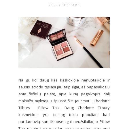
23:00 / BY BESAME
Na gi, kol daug kas kažkokioje nenuotaikoje ir
sausis atrodo tęsiasi jau taip ilgai, aš papasakosiu
apie šešėlių paletę, apie kurią pagalvojus dalį
makiažo mylėtojų užplūsta šilti jausmai - Charlotte
Tilbury Pillow Talk. Daug Charlotte Tilbury
kosmetikos yra tiesiog tokia populiari, kad
parduotuvių sandėliuose ilgai neužsilaiko, o Pillow
Talk paletę, toks vaizdas, visos arba turi arba nori