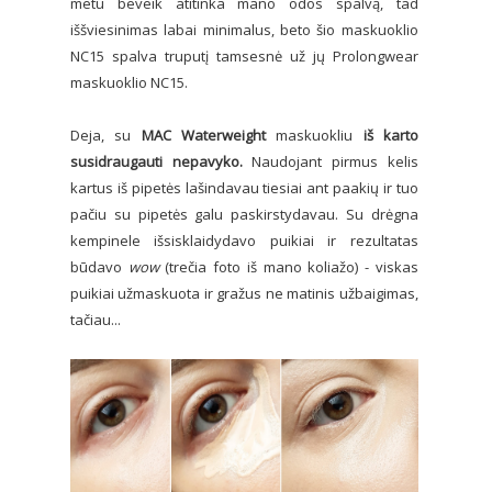
metu beveik atitinka mano odos spalvą, tad
iššviesinimas labai minimalus, beto šio maskuoklio
NC15 spalva truputį tamsesnė už jų Prolongwear
maskuoklio NC15.
Deja, su
MAC Waterweight
maskuokliu
iš karto
susidraugauti nepavyko.
Naudojant pirmus kelis
kartus iš pipetės lašindavau tiesiai ant paakių ir tuo
pačiu su pipetės galu paskirstydavau. Su drėgna
kempinele išsisklaidydavo puikiai ir rezultatas
būdavo
wow
(trečia foto iš mano koliažo) - viskas
puikiai užmaskuota ir gražus ne matinis užbaigimas,
tačiau...