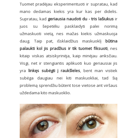
Tuomet pradėjau eksperimentuoti ir supratau, kad
mano dedamas kiekis yra kur kas per didelis.
Supratau, kad
geriausia naudoti du - tris lašiukus
ir
juos su šepetėliu pasklaidyti palei norimą
užmaskuoti vietą, nes mažas kiekis užmaskuoja
daug. Taip pat, išsklaidžius maskuoklį
būtina
palaukti kol jis pradžius ir tik tuomet fiksuoti
, nes
kitaip viskas atsiskyrinėja, kaip minėjau anksčiau.
Visgi, net ir stengiantis aplikuoti kuo geriausiai jis
yra
linkęs subėgti į raukšleles
, bent man vistiek
subėga daugiau nei kiti maskuokliai, tad šią
problemą sprendžiu būtent tose vietose ant viršaus
uždedama kito maskuoklio.