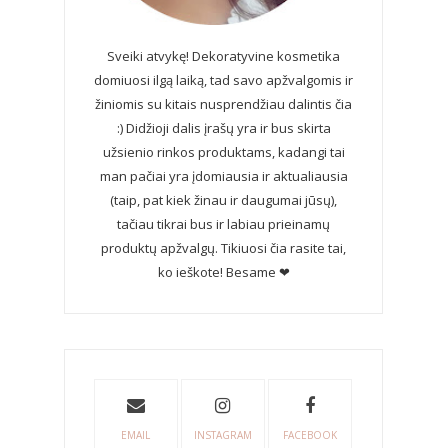
Sveiki atvykę! Dekoratyvine kosmetika
domiuosi ilgą laiką, tad savo apžvalgomis ir
žiniomis su kitais nusprendžiau dalintis čia
:) Didžioji dalis įrašų yra ir bus skirta
užsienio rinkos produktams, kadangi tai
man pačiai yra įdomiausia ir aktualiausia
(taip, pat kiek žinau ir daugumai jūsų),
tačiau tikrai bus ir labiau prieinamų
produktų apžvalgų. Tikiuosi čia rasite tai,
ko ieškote! Besame ❤
EMAIL
INSTAGRAM
FACEBOOK