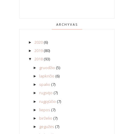
ARCHYVAS
2020
(6)
►
2019
(80)
►
2018
(93)
▼
gruodžio
(5)
►
lapkričio
(6)
►
spalio
(7)
►
rugsėjo
(7)
►
rugpjūčio
(7)
►
liepos
(7)
►
birželio
(7)
►
gegužės
(7)
►