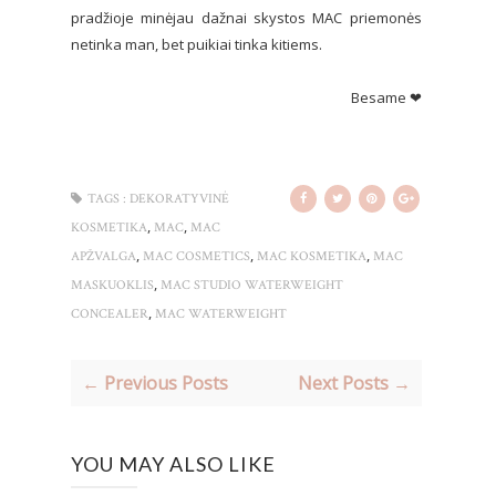
pradžioje minėjau dažnai skystos MAC priemonės
netinka man, bet puikiai tinka kitiems.
Besame ❤
TAGS :
DEKORATYVINĖ
,
,
KOSMETIKA
MAC
MAC
,
,
,
APŽVALGA
MAC COSMETICS
MAC KOSMETIKA
MAC
,
MASKUOKLIS
MAC STUDIO WATERWEIGHT
,
CONCEALER
MAC WATERWEIGHT
← Previous Posts
Next Posts →
YOU MAY ALSO LIKE