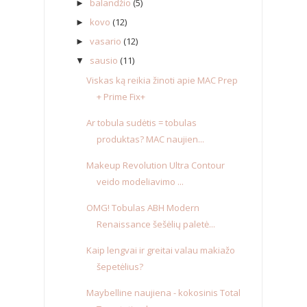
balandžio
(5)
►
kovo
(12)
►
vasario
(12)
►
sausio
(11)
▼
Viskas ką reikia žinoti apie MAC Prep
+ Prime Fix+
Ar tobula sudėtis = tobulas
produktas? MAC naujien...
Makeup Revolution Ultra Contour
veido modeliavimo ...
OMG! Tobulas ABH Modern
Renaissance šešėlių paletė...
Kaip lengvai ir greitai valau makiažo
šepetėlius?
Maybelline naujiena - kokosinis Total