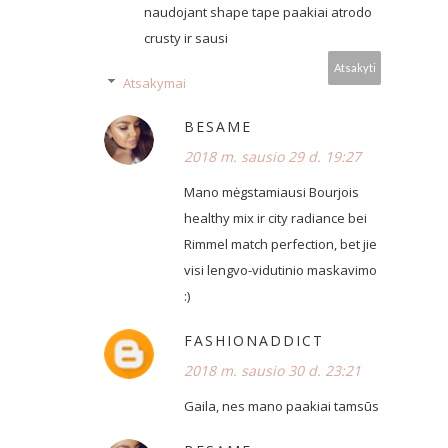
naudojant shape tape paakiai atrodo
crusty ir sausi
Atsakyti
Atsakymai
BESAME
2018 m. sausio 29 d. 19:27
Mano mėgstamiausi Bourjois
healthy mix ir city radiance bei
Rimmel match perfection, bet jie
visi lengvo-vidutinio maskavimo
:)
FASHIONADDICT
2018 m. sausio 30 d. 23:21
Gaila, nes mano paakiai tamsūs