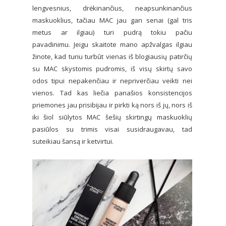
lengvesnius, drėkinančius, neapsunkinančius
maskuoklius, tačiau MAC jau gan senai (gal tris
metus ar ilgiau) turi pudrą tokiu pačiu
pavadinimu. Jeigu skaitote mano apžvalgas ilgiau
žinote, kad turiu turbūt vienas iš blogiausių patirčių
su MAC skystomis pudromis, iš visų skirtų savo
odos tipui nepakenčiau ir nepriverčiau veikti nei
vienos. Tad kas liečia panašios konsistencijos
priemones jau prisibijau ir pirkti ką nors iš jų, nors iš
iki šiol siūlytos MAC šešių skirtingų maskuoklių
pasiūlos su trimis visai susidraugavau, tad
suteikiau šansą ir ketvirtui.