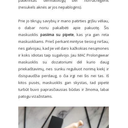
patikrintas dermatologų bei
non-acnegenic
(nesukels aknės ar jos nepablogins).
Prie jo tikrųjų savybių ir mano patirties grįšiu vėliau,
o dabar noriu pakalbėti apie pakuotę. Šis
maskuoklis
pasiima su pipete
, kas yra gan reta
maskuokliams. Prieš perkant mintyse tiesiog niršau,
nes galvojau, kad jie vėl daro kažkokias nesąmones
ir koks idiotas taip sugalvojo. Jau MAC Prolongwear
maskuoklis su dozatoriumi dėl kurio daug
priekaištavimų, nes sunku reguliuot norimą kiekį ir
išsispaudžia perdaug, o čia irgi nei šis nei tas. Iš
kitos pusės, maskuoklis gan skystas, tad pipetė
turbūt buvo paprasčiausias būdas ir žinoma, labai
patogu vizažistams.