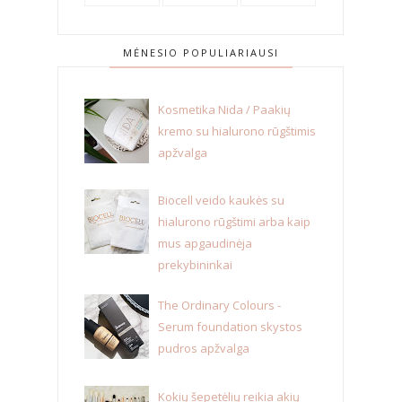
MĖNESIO POPULIARIAUSI
Kosmetika Nida / Paakių
kremo su hialurono rūgštimis
apžvalga
Biocell veido kaukės su
hialurono rūgštimi arba kaip
mus apgaudinėja
prekybininkai
The Ordinary Colours -
Serum foundation skystos
pudros apžvalga
Kokių šepetėlių reikia akių