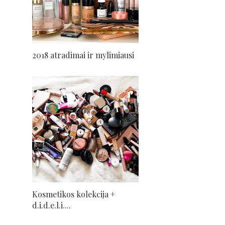
2018 atradimai ir mylimiausi
Kosmetikos kolekcija +
d.i.d.e.l.i....