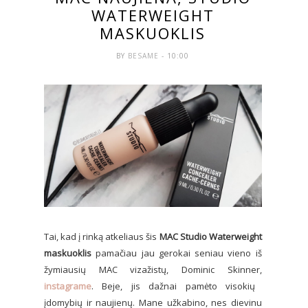
WATERWEIGHT
MASKUOKLIS
BY
BESAME
- 10:00
Tai, kad į rinką atkeliaus šis
MAC Studio Waterweight
maskuoklis
pamačiau jau gerokai seniau vieno iš
žymiausių MAC vizažistų, Dominic Skinner,
instagrame
. Beje, jis dažnai pamėto visokių
įdomybių ir naujienų. Mane užkabino, nes dievinu