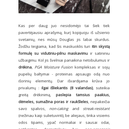
Kas per daug juo nesidomėjo tai šiek tiek
pavertėjausiu aprašymą, kurį kopijuoju iš užsienio
svetainių, nes mūsų Douglas jis labai skurdus.
Žodžiu teigiama, kad šis maskuoklis turi
itin skystą
formulę su vidutiniu-pilnu maskavimu
ir satininiu
užbaigimu. Kol jis švelniai panaikina netobulumus ir
drėkina
,
PGA Moisture Fusion
kompleksas ir sojų
pupelių baltymai - proteinas apsaugo odą nuo
išorinių elementų. Dar išvardijama krūva jo
privalumų :
ilgai išliekantis (8 valandas)
, suteikia
greitą drėkinimą,
paslepia tamsius paakius,
dėmeles, sumažina poras ir raukšleles
, nepakeičia
savo spalvos,
non-caking
and
streak-resistant
(nežinau kaip sulietuvinti), be aliejaus, tinka visiems
odos tipams, ypač normaliai ir sausai odai,