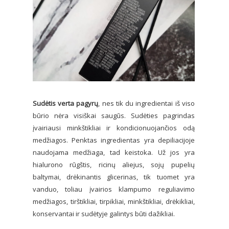
Sudėtis verta pagyrų
, nes tik du ingredientai iš viso
būrio nėra visiškai saugūs. Sudėties pagrindas
įvairiausi minkštikliai ir kondicionuojančios odą
medžiagos. Penktas ingredientas yra depiliacijoje
naudojama medžiaga, tad keistoka. Už jos yra
hialurono rūgštis, ricinų aliejus, sojų pupelių
baltymai, drėkinantis glicerinas, tik tuomet yra
vanduo, toliau įvairios klampumo reguliavimo
medžiagos, tirštikliai, tirpikliai, minkštikliai, drėkikliai,
konservantai ir sudėtyje galintys būti dažikliai.