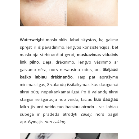
Waterweight
maskuoklis
labai skystas
, ką galima
spręsti ir iš pavadinimo, lengvos konsistencijos, bet
maskuoja stebinančiai gerai,
maskavimas vidutinis
link pilno.
Deja, drėkinimo, lengvo vėsinimo ar
gaivumo nėra, nors nesausina odos, bet
tikėjausi
kažko labiau drėkinančio.
Taip pat aprašyme
minimas ilgas, 8 valandų išsilaikymas, kas daugumai
tikrai būtų nepakankamai ilgai. Po 8 valandų tikrai
staigiai neišgaruoja nuo veido, tačiau
kuo daugiau
laiko jis ant veido tuo baisiau atrodo
- vis labiau
subėga ir pradeda atrodyti
cakey,
nors pagal
aprašymą jis
non-caking
.