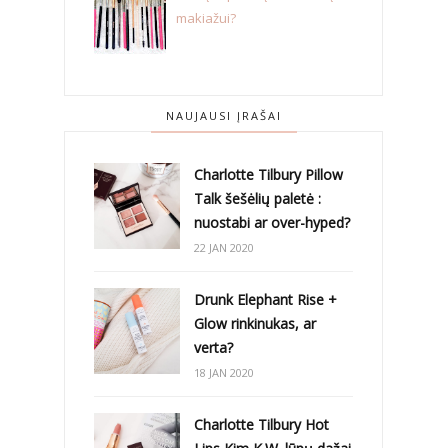
makiažui?
NAUJAUSI ĮRAŠAI
Charlotte Tilbury Pillow
Talk šešėlių paletė :
nuostabi ar over-hyped?
22 JAN 2020
Drunk Elephant Rise +
Glow rinkinukas, ar
verta?
18 JAN 2020
Charlotte Tilbury Hot