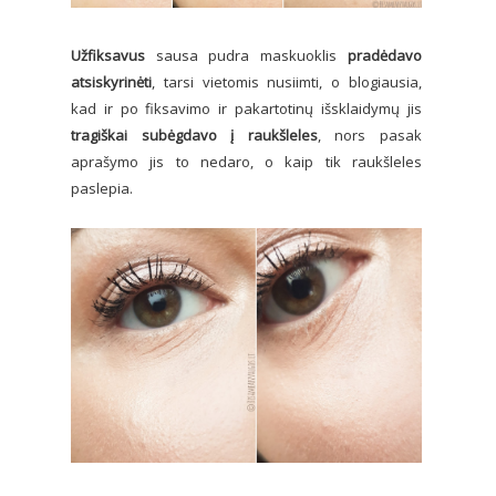
Užfiksavus
sausa pudra maskuoklis
pradėdavo
atsiskyrinėti
, tarsi vietomis nusiimti, o blogiausia,
kad ir po fiksavimo ir pakartotinų išsklaidymų jis
tragiškai subėgdavo į raukšleles
, nors pasak
aprašymo jis to nedaro, o kaip tik raukšleles
paslepia.