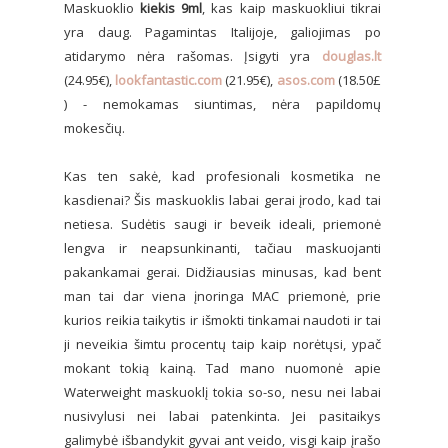
Maskuoklio
kiekis 9ml
, kas kaip maskuokliui tikrai
yra daug. Pagamintas Italijoje, galiojimas po
atidarymo nėra rašomas. Įsigyti yra
douglas.lt
(24.95€),
lookfantastic.com
(21.95€),
asos.com
(18.50£
) - nemokamas siuntimas, nėra papildomų
mokesčių.
Kas ten sakė, kad profesionali kosmetika ne
kasdienai? Šis maskuoklis labai gerai įrodo, kad tai
netiesa. Sudėtis saugi ir beveik ideali, priemonė
lengva ir neapsunkinanti, tačiau maskuojanti
pakankamai gerai. Didžiausias minusas, kad bent
man tai dar viena įnoringa MAC priemonė, prie
kurios reikia taikytis ir išmokti tinkamai naudoti ir tai
ji neveikia šimtu procentų taip kaip norėtųsi, ypač
mokant tokią kainą. Tad mano nuomonė apie
Waterweight maskuoklį tokia so-so, nesu nei labai
nusivylusi nei labai patenkinta. Jei pasitaikys
galimybė išbandykit gyvai ant veido, visgi kaip įrašo