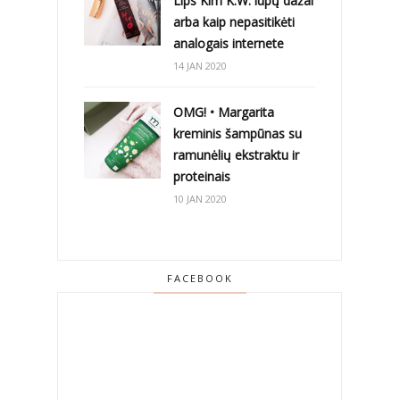
Lips Kim K.W. lūpų dažai
arba kaip nepasitikėti
analogais internete
14 JAN 2020
OMG! • Margarita
kreminis šampūnas su
ramunėlių ekstraktu ir
proteinais
10 JAN 2020
FACEBOOK