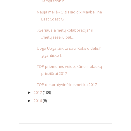
Temptation b...
Nauja meilė - Gigi Hadid x Maybelline
East Coast G...
„Geriausia metų kolaboracija“ ir
„metų šešėlių pal...
Uoga Uoga „Eik tu sau! Koks didelis!“
gigantiško l...
TOP priemonės veido, kūno ir plaukų
priežiūrai 2017
TOP dekoratyvinė kosmetika 2017
2017
(109)
►
2016
(8)
►