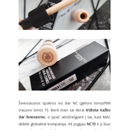
Šviesiausios spalvos vis dar NC (gelsvo tono)/NW
(rausvo tono) 15. Bent man tai tikrai
trūksta kažko
dar šviesesnio
, o ypač atsižvelgiant į tai, kad MAC
didelė globalinė kompanija. Aš įsigijau
NC15
ir ji šiuo