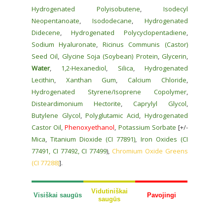
Hydrogenated Polyisobutene
,
Isodecyl
Neopentanoate
,
Isododecane
,
Hydrogenated
Didecene
,
Hydrogenated Polycyclopentadiene
,
Sodium Hyaluronate
,
Ricinus Communis (Castor)
Seed Oil
,
Glycine Soja (Soybean) Protein
,
Glycerin
,
Water
,
1,2-Hexanediol
,
Silica
,
Hydrogenated
Lecithin
,
Xanthan Gum
,
Calcium Chloride
,
Hydrogenated Styrene/Isoprene Copolymer
,
Disteardimonium Hectorite
,
Caprylyl Glycol
,
Butylene Glycol
,
Polyglutamic Acid
,
Hydrogenated
Castor Oil
,
Phenoxyethanol
,
Potassium Sorbate
[+/-
Mica
,
Titanium Dioxide (CI 77891)
,
Iron Oxides (CI
77491, CI 77492, CI 77499
),
Chromium Oxide Greens
(CI 77288)
].
Vidutiniškai
Visiškai saugūs
Pavojingi
saugūs