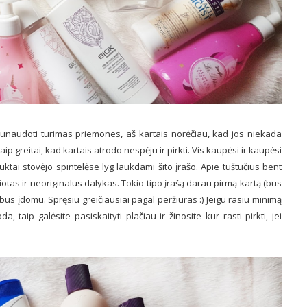
 sunaudoti turimas priemones, aš kartais norėčiau, kad jos niekada
p greitai, kad kartais atrodo nespėju ir pirkti. Vis kaupėsi ir kaupėsi
tai stovėjo spintelėse lyg laukdami šito įrašo. Apie tuštučius bent
iotas ir neoriginalus dalykas. Tokio tipo įrašą darau pirmą kartą (bus
 bus įdomu. Spręsiu greičiausiai pagal peržiūras :) Jeigu rasiu minimą
 taip galėsite pasiskaityti plačiau ir žinosite kur rasti pirkti, jei