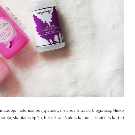
sinaudojo maloniai, bet jų sudėtys vienos iš pačių blogiausių. Nieko
putojo, skaniai kvepėjo, bet dėl aukštokos kainos ir sudėties kartoti