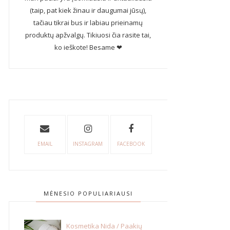
(taip, pat kiek žinau ir daugumai jūsų),
tačiau tikrai bus ir labiau prieinamų
produktų apžvalgų. Tikiuosi čia rasite tai,
ko ieškote! Besame ❤
EMAIL
INSTAGRAM
FACEBOOK
MĖNESIO POPULIARIAUSI
Kosmetika Nida / Paakių