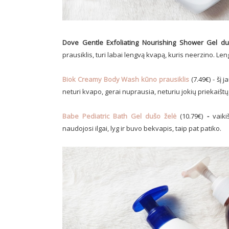
Dove Gentle Exfoliating Nourishing Shower Gel d
prausiklis, turi labai lengvą kvapą, kuris neerzino. Le
Biok Creamy Body Wash kūno prausiklis
(7.49€) - šį
neturi kvapo, gerai nuprausia, neturiu jokių priekaištų,
Babe Pediatric Bath Gel dušo želė
(10.79€)
-
vaiki
naudojosi ilgai, lyg ir buvo bekvapis, taip pat patiko.