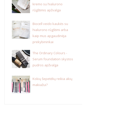
kremo su hialurono
rūgštimis apžvalga
Biocell veido kaukės su
hialurono rūgštimi arba
kaip mus apgaudinėja
prekybininkai
The Ordinary Colours -
Serum foundation skystos
pudros apžvalga
Kokių šepetėlių reikia akių
makiažui?