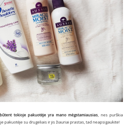
būtent tokioje pakuotėje yra mano mėgstamiausias
, nes purškia
e pakuotėje su drugeliais ir jis žiauriai prastas, tad neapsigaukite!