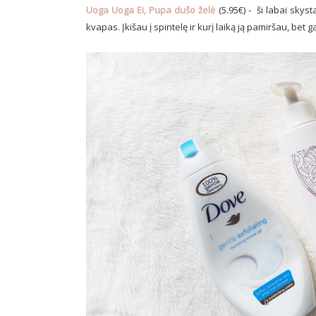
Uoga Uoga Ei, Pupa dušo želė
(5.95€) - ši labai skys
kvapas. Įkišau į spintelę ir kurį laiką ją pamiršau, bet