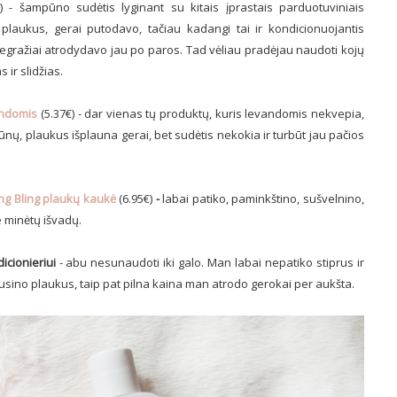
) - šampūno sudėtis lyginant su kitais įprastais parduotuviniais
aukus, gerai putodavo, tačiau kadangi tai ir kondicionuojantis
egražiai atrodydavo jau po paros. Tad vėliau pradėjau naudoti kojų
 ir slidžias.
andomis
(5.37€) - dar vienas tų produktų, kuris levandomis nekvepia,
ūnų, plaukus išplauna gerai, bet sudėtis nekokia ir turbūt jau pačios
ng Bling plaukų kaukė
(6.95€)
-
labai patiko, paminkštino, sušvelnino,
e minėtų išvadų.
icionieriui
- abu nesunaudoti iki galo. Man labai nepatiko stiprus ir
ausino plaukus, taip pat pilna kaina man atrodo gerokai per aukšta.