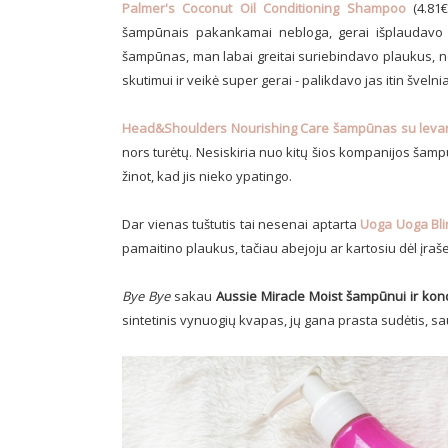
Palmer's Coconut Oil Conditioning Shampoo
(4.81€
šampūnais pakankamai nebloga, gerai išplaudavo pl
šampūnas, man labai greitai suriebindavo plaukus, n
skutimui ir veikė super gerai - palikdavo jas itin švelnias
Head&Shoulders Nourishing Care šampūnas su lev
nors turėtų. Nesiskiria nuo kitų šios kompanijos šamp
žinot, kad jis nieko ypatingo.
Dar vienas tuštutis tai nesenai aptarta
Uoga Uoga Bli
pamaitino plaukus, tačiau abejoju ar kartosiu dėl įraš
Bye Bye
sakau
Aussie Miracle Moist
šampūnui ir kond
sintetinis vynuogių kvapas, jų gana prasta sudėtis, s