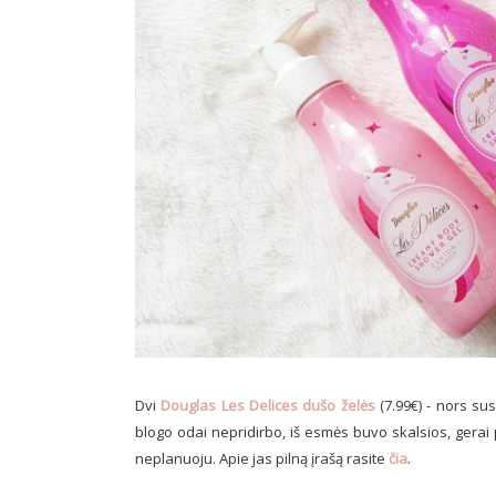
Dvi
Douglas Les Delices dušo želės
(7.99€) - nors su
blogo odai nepridirbo, iš esmės buvo skalsios, gerai 
neplanuoju. Apie jas pilną įrašą rasite
čia
.