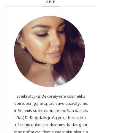
APIE
Sveiki atvykę! Dekoratyvine kosmetika
domiuosi ilgą laiką, tad savo apžvalgomis
ir žiniomis su kitais nusprendžiau dalintis
čia :) Didžioji dalis įrašų yra ir bus skirta
užsienio rinkos produktams, kadangi tai
man pačiai yra įdomiausia ir aktualiausia