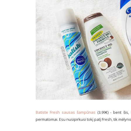
Batiste Fresh sausas šampūnas
(3.99€) - bent šis,
permatomai. Esu nusipirkusi tokį patį Fresh, tik mėlynoj