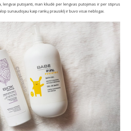
ta, lengvai putojanti, man kliudė per lengvas putojimas ir per stiprus
 galop sunaudojau kaip rankų prausiklį ir buvo visai neblogai.