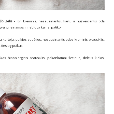
ušo gelis
- itin kreminis, nesausinantis, kartu ir nušveičiantis odą
ngvai prieinamas ir nebloga kaina, patiko.
 jau kartoju, puikios sudėties, nesausinantis odos kreminis prausiklis,
 tiesiog puikus.
škas hipoalerginis prausiklis, pakankamai švelnus, didelis kiekis,