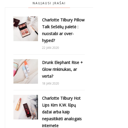
NAUJAUSI ĮRAŠAI
Charlotte Tilbury Pillow
Talk šešėlių paletė :
nuostabi ar over-
hyped?
22 JAN 2020
Drunk Elephant Rise +
Glow rinkinukas, ar
verta?
18 JAN 2020
Charlotte Tilbury Hot
Lips Kim K.W. lūpų
dažai arba kaip
nepasitikėti analogais
internete