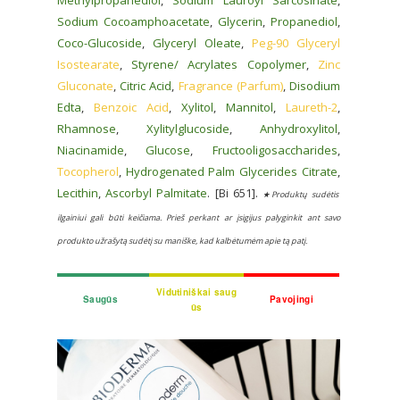
Methylpropanediol
,
Sodium Lauroyl Sarcosinate
,
Sodium Cocoamphoacetate
,
Glycerin
,
Propanediol
,
Coco-Glucoside
,
Glyceryl Oleate
,
Peg-90 Glyceryl
Isostearate
,
Styrene/ Acrylates Copolymer
,
Zinc
Gluconate
,
Citric Acid
,
Fragrance (Parfum)
,
Disodium
Edta
,
Benzoic Acid
,
Xylitol
,
Mannitol
,
Laureth-2
,
Rhamnose
,
Xylitylglucoside
,
Anhydroxylitol
,
Niacinamide
,
Glucose
,
Fructooligosaccharides
,
Tocopherol
,
Hydrogenated Palm Glycerides Citrate
,
Lecithin
,
Ascorbyl Palmitate
. [Bi 651].
★Produktų sudėtis
ilgainiui gali būti keičiama. Prieš perkant ar įsigijus palyginkit ant savo
produkto užrašytą sudėtį su maniške, kad kalbėtumėm apie tą patį.
Vidutiniškai saug
Saugūs
Pavojingi
ūs