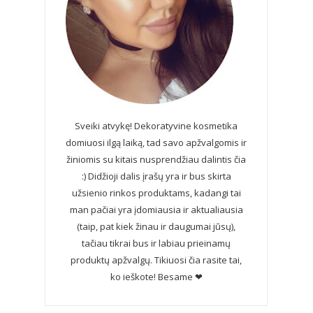
Sveiki atvykę! Dekoratyvine kosmetika
domiuosi ilgą laiką, tad savo apžvalgomis ir
žiniomis su kitais nusprendžiau dalintis čia
:) Didžioji dalis įrašų yra ir bus skirta
užsienio rinkos produktams, kadangi tai
man pačiai yra įdomiausia ir aktualiausia
(taip, pat kiek žinau ir daugumai jūsų),
tačiau tikrai bus ir labiau prieinamų
produktų apžvalgų. Tikiuosi čia rasite tai,
ko ieškote! Besame ❤