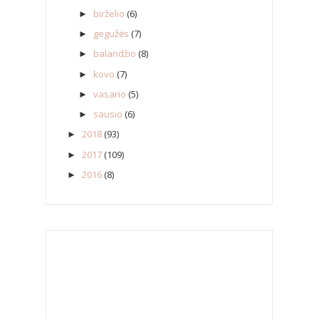
birželio
(6)
►
gegužės
(7)
►
balandžio
(8)
►
kovo
(7)
►
vasario
(5)
►
sausio
(6)
►
2018
(93)
►
2017
(109)
►
2016
(8)
►