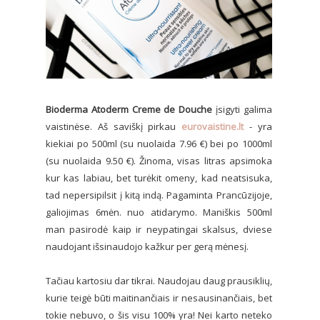
Bioderma Atoderm Creme de Douche
įsigyti galima
vaistinėse. Aš saviškį pirkau
eurovaistine.lt
- yra
kiekiai po 500ml (su nuolaida 7.96 €) bei po 1000ml
(su nuolaida 9.50 €). Žinoma, visas litras apsimoka
kur kas labiau, bet turėkit omeny, kad neatsisuka,
tad nepersipilsit į kitą indą. Pagaminta Prancūzijoje,
galiojimas 6mėn. nuo atidarymo. Maniškis 500ml
man pasirodė kaip ir neypatingai skalsus, dviese
naudojant išsinaudojo kažkur per gerą mėnesį.
Tačiau kartosiu dar tikrai. Naudojau daug prausiklių,
kurie teigė būti maitinančiais ir nesausinančiais, bet
tokie nebuvo, o šis visu 100% yra! Nei karto neteko