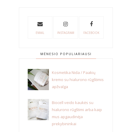
EMAIL
INSTAGRAM
FACEBOOK
MĖNESIO POPULIARIAUSI
Kosmetika Nida / Paakių
kremo su hialurono rūgštimis
apžvalga
Biocell veido kaukės su
hialurono rūgštimi arba kaip
mus apgaudinėja
prekybininkai