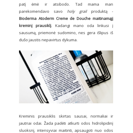
patį ėmė ir atsibodo. Tad mama man
parekomendavo savo
holy grail
produktą -
Bioderma Atoderm Creme de Douche maitinamąjį
kreminį prausiklį
. Kadangi mano oda linkusi į
sausumą, priemonė sudomino, nes gera išlipus iš
dušo jaustis nepavirtus dykuma.
Kreminis prausiklis skirtas sausai, normaliai ir
jautriai odai. Žada padėti atkurti odos hidrolipidinį
sluoksnį, intensyviai maitinti, apsaugoti nuo odos