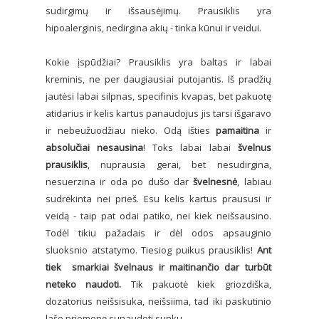
sudirgimų ir išsausėjimų. Prausiklis yra
hipoalerginis, nedirgina akių - tinka kūnui ir veidui.
Kokie įspūdžiai? Prausiklis yra baltas ir labai
kreminis, ne per daugiausiai putojantis. Iš pradžių
jautėsi labai silpnas, specifinis kvapas, bet pakuotę
atidarius ir kelis kartus panaudojus jis tarsi išgaravo
ir nebeužuodžiau nieko. Odą išties
pamaitina
ir
absolučiai nesausina
! Toks labai labai
švelnus
prausiklis
, nuprausia gerai, bet nesudirgina,
nesuerzina ir oda po dušo dar
švelnesnė
, labiau
sudrėkinta nei prieš. Esu kelis kartus praususi ir
veidą - taip pat odai patiko, nei kiek neišsausino.
Todėl tikiu pažadais ir dėl odos apsauginio
sluoksnio atstatymo. Tiesiog puikus prausiklis!
Ant
tiek smarkiai švelnaus ir maitinančio dar turbūt
neteko naudoti.
Tik pakuotė kiek griozdiška,
dozatorius neišsisuka, neišsiima, tad iki paskutinio
lašo priemonę sunaudoti sunku.