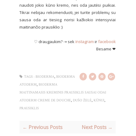
naudoti jokio kūno kremo, nes oda jautėsi puikiai.
Tikrai nebijau rekomenduoti, jei turite problemų su
sausa oda ar tiesiog norisi kažkokio intensyviai
maitinančio prausiklio :)
♡ draugaukim? ⇢ sek
instagram
ir
facebook
Besame ❤
,
TAGS :
BIODERMA
BIODERMA
,
ATODERM
BIODERMA
MAITINAMASIS KREMINIS PRAUSIKLIS SAUSAI ODAI
,
,
,
ATODERM CREME DE DOUCHE
DUŠO ŽELĖ
KŪNUI
PRAUSIKLIS
← Previous Posts
Next Posts →