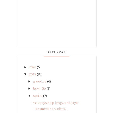
ARCHYVAS
2020
(6)
►
2019
(80)
▼
gruodžio
(6)
►
lapkričio
(8)
►
spalio
(7)
▼
Paslaptys kaip lengvai skaityti
kosmetikos sudėtis...