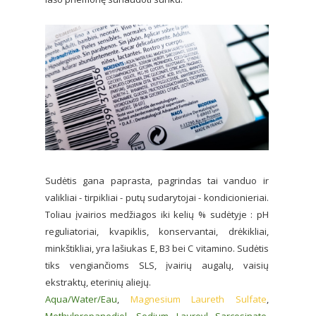
Sudėtis gana paprasta, pagrindas tai vanduo ir
valikliai - tirpikliai - putų sudarytojai - kondicionieriai.
Toliau įvairios medžiagos iki kelių % sudėtyje : pH
reguliatoriai, kvapiklis, konservantai, drėkikliai,
minkštikliai, yra lašiukas E, B3 bei C vitamino. Sudėtis
tiks vengiančioms SLS, įvairių augalų, vaisių
ekstraktų, eterinių aliejų.
Aqua/Water/Eau
,
Magnesium Laureth Sulfate
,