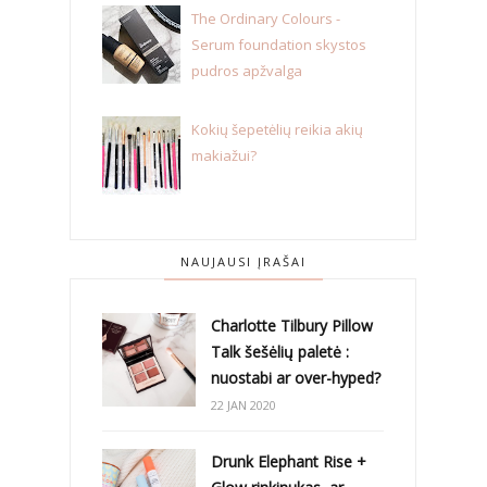
The Ordinary Colours -
Serum foundation skystos
pudros apžvalga
Kokių šepetėlių reikia akių
makiažui?
NAUJAUSI ĮRAŠAI
Charlotte Tilbury Pillow
Talk šešėlių paletė :
nuostabi ar over-hyped?
22 JAN 2020
Drunk Elephant Rise +