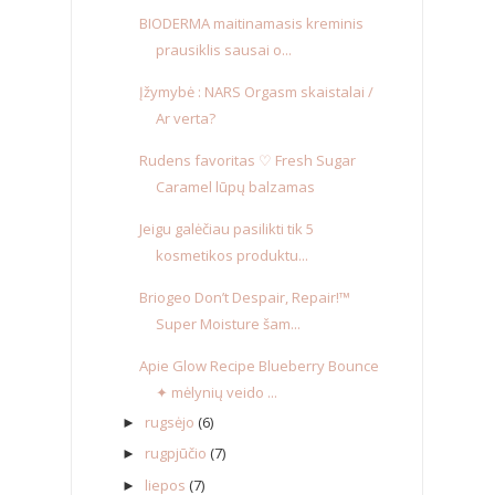
BIODERMA maitinamasis kreminis
prausiklis sausai o...
Įžymybė : NARS Orgasm skaistalai /
Ar verta?
Rudens favoritas ♡ Fresh Sugar
Caramel lūpų balzamas
Jeigu galėčiau pasilikti tik 5
kosmetikos produktu...
Briogeo Don’t Despair, Repair!™
Super Moisture šam...
Apie Glow Recipe Blueberry Bounce
✦ mėlynių veido ...
rugsėjo
(6)
►
rugpjūčio
(7)
►
liepos
(7)
►