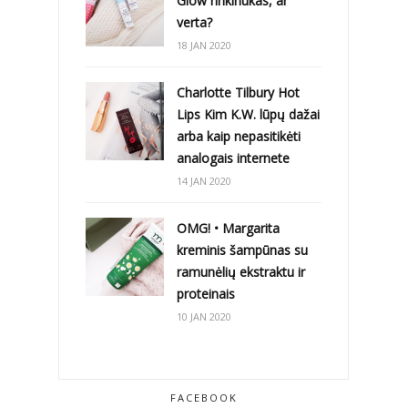
Glow rinkinukas, ar
verta?
18 JAN 2020
Charlotte Tilbury Hot
Lips Kim K.W. lūpų dažai
arba kaip nepasitikėti
analogais internete
14 JAN 2020
OMG! • Margarita
kreminis šampūnas su
ramunėlių ekstraktu ir
proteinais
10 JAN 2020
FACEBOOK