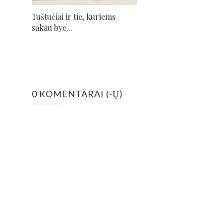
Tuštučiai ir tie, kuriems
sakau bye...
0 KOMENTARAI (-Ų)