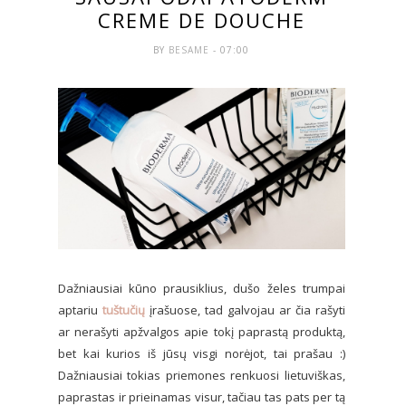
CREME DE DOUCHE
BY
BESAME
- 07:00
Dažniausiai kūno prausiklius, dušo želes trumpai
aptariu
tuštučių
įrašuose, tad galvojau ar čia rašyti
ar nerašyti apžvalgos apie tokį paprastą produktą,
bet kai kurios iš jūsų visgi norėjot, tai prašau :)
Dažniausiai tokias priemones renkuosi lietuviškas,
paprastas ir prieinamas visur, tačiau tas pats per tą