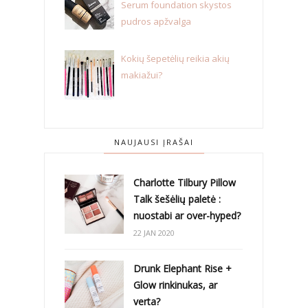
Serum foundation skystos
pudros apžvalga
Kokių šepetėlių reikia akių
makiažui?
NAUJAUSI ĮRAŠAI
Charlotte Tilbury Pillow
Talk šešėlių paletė :
nuostabi ar over-hyped?
22 JAN 2020
Drunk Elephant Rise +
Glow rinkinukas, ar
verta?