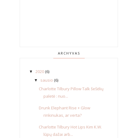
ARCHYVAS
2020
(6)
▼
sausio
(6)
▼
Charlotte Tilbury Pillow Talk šešėlių
paletė : nuo...
Drunk Elephant Rise + Glow
rinkinukas, ar verta?
Charlotte Tilbury Hot Lips Kim K.W.
lūpų dažai arb...