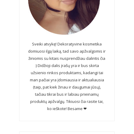
Sveiki atvykę! Dekoratyvine kosmetika
domiuosi ilgą laiką, tad savo apžvalgomis ir
žiniomis su kitais nusprendžiau dalintis čia
:) Didžioji dalis įrašų yra ir bus skirta
užsienio rinkos produktams, kadangi tai
man pačiai yra įdomiausia ir aktualiausia
(taip, pat kiek žinau ir daugumai jūsų),
tačiau tikrai bus ir labiau prieinamų
produktų apžvalgų. Tikiuosi čia rasite tai,
ko ieškote! Besame ❤