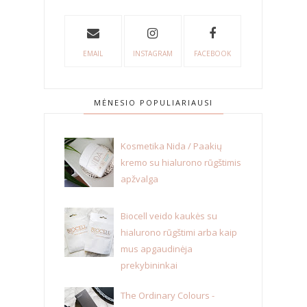
EMAIL
INSTAGRAM
FACEBOOK
MĖNESIO POPULIARIAUSI
Kosmetika Nida / Paakių
kremo su hialurono rūgštimis
apžvalga
Biocell veido kaukės su
hialurono rūgštimi arba kaip
mus apgaudinėja
prekybininkai
The Ordinary Colours -