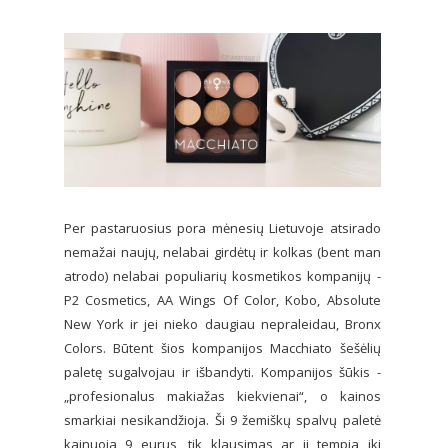
Per pastaruosius pora mėnesių Lietuvoje atsirado
nemažai naujų, nelabai girdėtų ir kolkas (bent man
atrodo) nelabai populiarių kosmetikos kompanijų -
P2 Cosmetics, AA Wings Of Color, Kobo, Absolute
New York ir jei nieko daugiau nepraleidau, Bronx
Colors. Būtent šios kompanijos Macchiato šešėlių
paletę sugalvojau ir išbandyti. Kompanijos šūkis -
„profesionalus makiažas kiekvienai“, o kainos
smarkiai nesikandžioja. Ši 9 žemiškų spalvų paletė
kainuoja 9 eurus, tik klausimas ar ji tempia iki