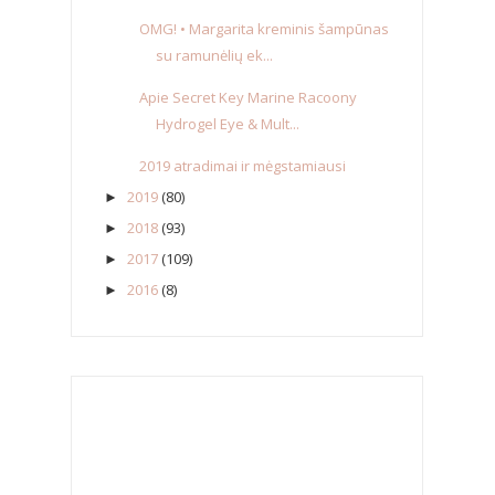
OMG! • Margarita kreminis šampūnas
su ramunėlių ek...
Apie Secret Key Marine Racoony
Hydrogel Eye & Mult...
2019 atradimai ir mėgstamiausi
2019
(80)
►
2018
(93)
►
2017
(109)
►
2016
(8)
►