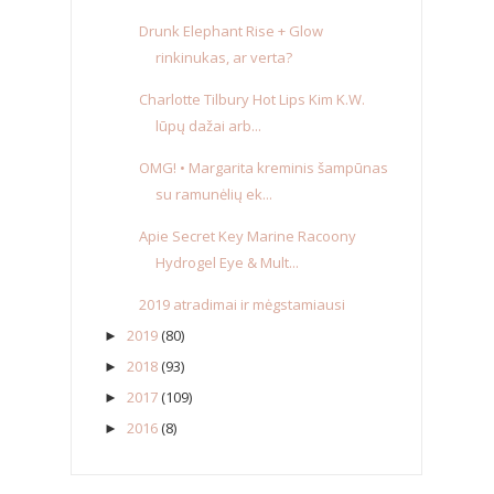
Drunk Elephant Rise + Glow
rinkinukas, ar verta?
Charlotte Tilbury Hot Lips Kim K.W.
lūpų dažai arb...
OMG! • Margarita kreminis šampūnas
su ramunėlių ek...
Apie Secret Key Marine Racoony
Hydrogel Eye & Mult...
2019 atradimai ir mėgstamiausi
2019
(80)
►
2018
(93)
►
2017
(109)
►
2016
(8)
►