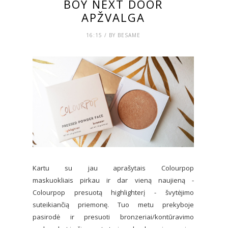
BOY NEXT DOOR
APŽVALGA
16:15 / BY BESAME
Kartu su jau aprašytais Colourpop
maskuokliais pirkau ir dar vieną naujieną -
Colourpop presuotą highlighterį - švytėjimo
suteikiančią priemonę. Tuo metu prekyboje
pasirodė ir presuoti bronzeriai/kontūravimo