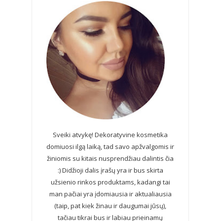
Sveiki atvykę! Dekoratyvine kosmetika
domiuosi ilgą laiką, tad savo apžvalgomis ir
žiniomis su kitais nusprendžiau dalintis čia
:) Didžioji dalis įrašų yra ir bus skirta
užsienio rinkos produktams, kadangi tai
man pačiai yra įdomiausia ir aktualiausia
(taip, pat kiek žinau ir daugumai jūsų),
tačiau tikrai bus ir labiau prieinamų