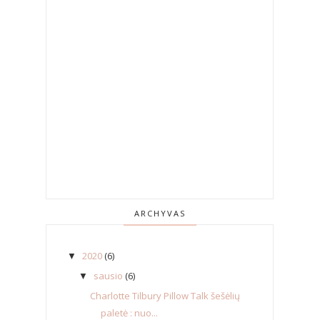
ARCHYVAS
2020
(6)
▼
sausio
(6)
▼
Charlotte Tilbury Pillow Talk šešėlių
paletė : nuo...