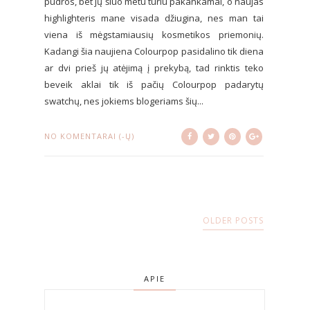
pudros, bet jų šiuo metu turiu pakankamai, o naujas
highlighteris mane visada džiugina, nes man tai
viena iš mėgstamiausių kosmetikos priemonių.
Kadangi šia naujiena Colourpop pasidalino tik diena
ar dvi prieš jų atėjimą į prekybą, tad rinktis teko
beveik aklai tik iš pačių Colourpop padarytų
swatchų, nes jokiems blogeriams šių...
NO KOMENTARAI (-Ų)
OLDER POSTS
APIE