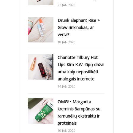
22 JAN 2020
Drunk Elephant Rise +
Glow rinkinukas, ar
verta?
18 JAN 2020
Charlotte Tilbury Hot
Lips Kim K.W. lūpų dažai
arba kaip nepasitikėti
analogais internete
14 JAN 2020
OMG! • Margarita
kreminis šampūnas su
ramunėlių ekstraktu ir
proteinais
10 JAN 2020