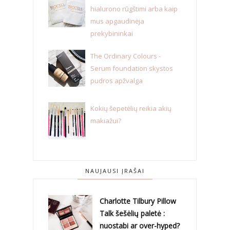
hialurono rūgštimi arba kaip
mus apgaudinėja
prekybininkai
The Ordinary Colours -
Serum foundation skystos
pudros apžvalga
Kokių šepetėlių reikia akių
makiažui?
NAUJAUSI ĮRAŠAI
Charlotte Tilbury Pillow
Talk šešėlių paletė :
nuostabi ar over-hyped?