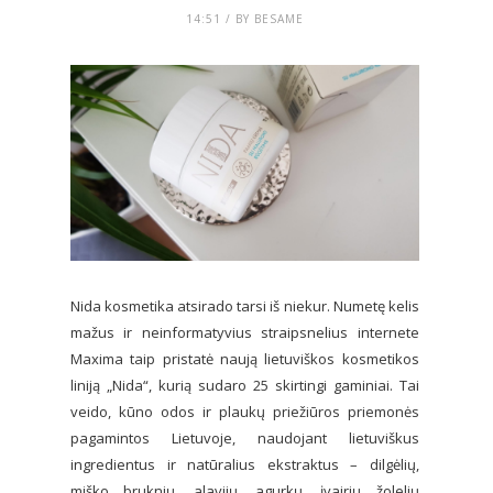
14:51 / BY BESAME
Nida kosmetika atsirado tarsi iš niekur. Numetę kelis
mažus ir neinformatyvius straipsnelius internete
Maxima taip pristatė naują lietuviškos kosmetikos
liniją „Nida“, kurią sudaro 25 skirtingi gaminiai. Tai
veido, kūno odos ir plaukų priežiūros priemonės
pagamintos Lietuvoje, naudojant lietuviškus
ingredientus ir natūralius ekstraktus – dilgėlių,
miško bruknių, alavijų, agurkų, įvairių žolelių