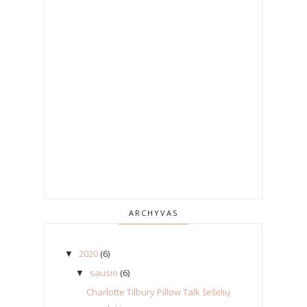
ARCHYVAS
2020
(6)
▼
sausio
(6)
▼
Charlotte Tilbury Pillow Talk šešėlių