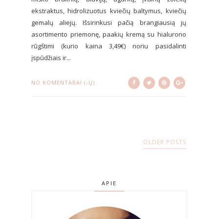
ekstraktus, hidrolizuotus kviečių baltymus, kviečių
gemalų aliejų. Išsirinkusi pačią brangiausią jų
asortimento priemonę, paakių kremą su hialurono
rūgštimi (kurio kaina 3,49€) noriu pasidalinti
įspūdžiais ir...
NO KOMENTARAI (-Ų)
OLDER POSTS
APIE