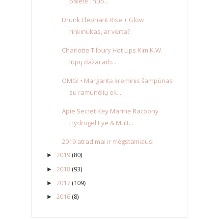
paletė : nuo...
Drunk Elephant Rise + Glow
rinkinukas, ar verta?
Charlotte Tilbury Hot Lips Kim K.W.
lūpų dažai arb...
OMG! • Margarita kreminis šampūnas
su ramunėlių ek...
Apie Secret Key Marine Racoony
Hydrogel Eye & Mult...
2019 atradimai ir mėgstamiausi
2019
(80)
►
2018
(93)
►
2017
(109)
►
2016
(8)
►