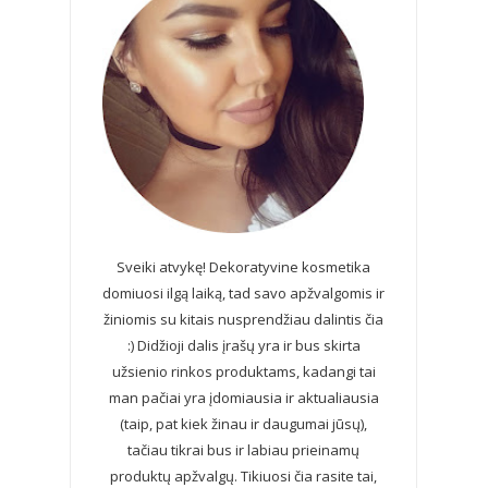
Sveiki atvykę! Dekoratyvine kosmetika
domiuosi ilgą laiką, tad savo apžvalgomis ir
žiniomis su kitais nusprendžiau dalintis čia
:) Didžioji dalis įrašų yra ir bus skirta
užsienio rinkos produktams, kadangi tai
man pačiai yra įdomiausia ir aktualiausia
(taip, pat kiek žinau ir daugumai jūsų),
tačiau tikrai bus ir labiau prieinamų
produktų apžvalgų. Tikiuosi čia rasite tai,