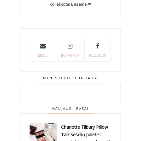
ko ieškote! Besame ❤
EMAIL
INSTAGRAM
FACEBOOK
MĖNESIO POPULIARIAUSI
NAUJAUSI ĮRAŠAI
Charlotte Tilbury Pillow
Talk šešėlių paletė :