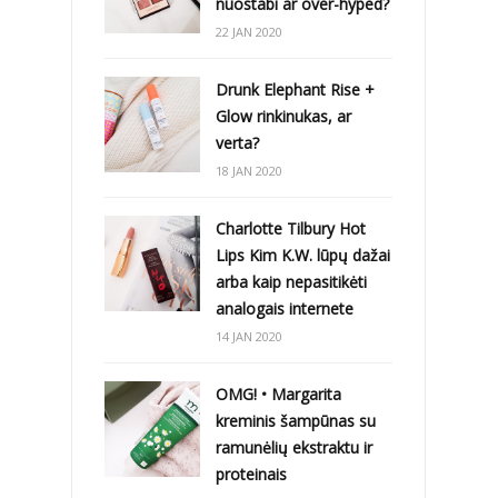
nuostabi ar over-hyped?
22 JAN 2020
Drunk Elephant Rise +
Glow rinkinukas, ar
verta?
18 JAN 2020
Charlotte Tilbury Hot
Lips Kim K.W. lūpų dažai
arba kaip nepasitikėti
analogais internete
14 JAN 2020
OMG! • Margarita
kreminis šampūnas su
ramunėlių ekstraktu ir
proteinais