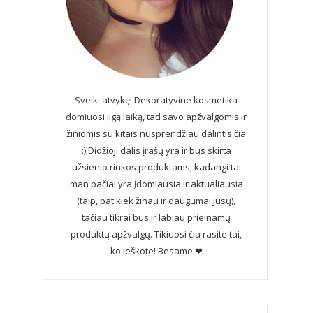
Sveiki atvykę! Dekoratyvine kosmetika
domiuosi ilgą laiką, tad savo apžvalgomis ir
žiniomis su kitais nusprendžiau dalintis čia
:) Didžioji dalis įrašų yra ir bus skirta
užsienio rinkos produktams, kadangi tai
man pačiai yra įdomiausia ir aktualiausia
(taip, pat kiek žinau ir daugumai jūsų),
tačiau tikrai bus ir labiau prieinamų
produktų apžvalgų. Tikiuosi čia rasite tai,
ko ieškote! Besame ❤