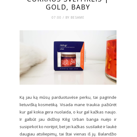
GOLD, BABY
07:00 / BY BESAME
Ką jau ką mūsų parduotuvėse perku, tai pagrinde
lietuvišką kosmetiką. Visada mane traukia pažiūrėt
kur gal kokia gera nuolaida, o kur gal kažkas naujo.
Ir galbūt jau didžioji Kilig Urban banga nuėjo ir
susipirkot ko norėjot, bet jei kažkas susilaikė ir laukė
daugiau atsiliepimų, tai štai vienas iš jų. Balandžio