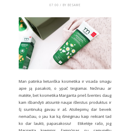
07:00 / BY BESAME
Man patinka lietuviška kosmetika ir visada smagu
apie ją pasakoti, o ypač teigiamai. Nežinau ar
matėte, bet kosmetika Margarita prieš šventes daug
kam išbandyti atsiuntė naujai išleistus produktus ir
šį siuntinuką gavau ir aš. Atsiliepimų dar beveik
nemačiau, o jau kai ką išmėginau kaip reikiant tad
ko dar laukti, papasakosiu! Etiketėje rašo, jog
Margarita kreminis šampūnas su ramunėlių