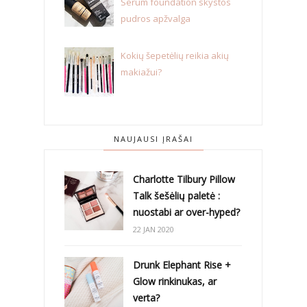
Serum foundation skystos
pudros apžvalga
Kokių šepetėlių reikia akių
makiažui?
NAUJAUSI ĮRAŠAI
Charlotte Tilbury Pillow
Talk šešėlių paletė :
nuostabi ar over-hyped?
22 JAN 2020
Drunk Elephant Rise +
Glow rinkinukas, ar
verta?