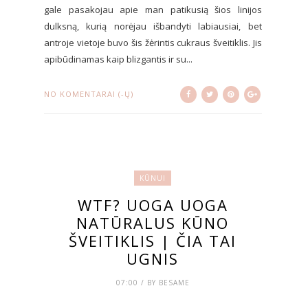
gale pasakojau apie man patikusią šios linijos
dulksną, kurią norėjau išbandyti labiausiai, bet
antroje vietoje buvo šis žėrintis cukraus šveitiklis. Jis
apibūdinamas kaip blizgantis ir su...
NO KOMENTARAI (-Ų)
KŪNUI
WTF? UOGA UOGA
NATŪRALUS KŪNO
ŠVEITIKLIS | ČIA TAI
UGNIS
07:00 / BY BESAME