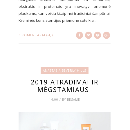
ekstraktu ir proteinais yra inovatyvi priemonė
plaukams, kuri veikia kitaip nei tradiciniai šampūnai.
Kreminės konsistencijos priemonė suteikia...
6 KOMENTARAI (-Ų)
ANASTASIA BEVERLY HILLS
2019 ATRADIMAI IR
MĖGSTAMIAUSI
14:00 / BY BESAME