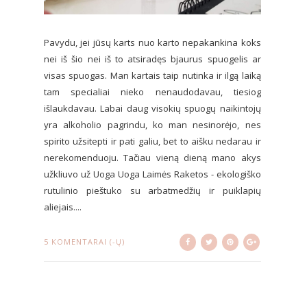
Pavydu, jei jūsų karts nuo karto nepakankina koks
nei iš šio nei iš to atsiradęs bjaurus spuogelis ar
visas spuogas. Man kartais taip nutinka ir ilgą laiką
tam specialiai nieko nenaudodavau, tiesiog
išlaukdavau. Labai daug visokių spuogų naikintojų
yra alkoholio pagrindu, ko man nesinorėjo, nes
spirito užsitepti ir pati galiu, bet to aišku nedarau ir
nerekomenduoju. Tačiau vieną dieną mano akys
užkliuvo už Uoga Uoga Laimės Raketos - ekologiško
rutulinio pieštuko su arbatmedžių ir puiklapių
aliejais....
5 KOMENTARAI (-Ų)