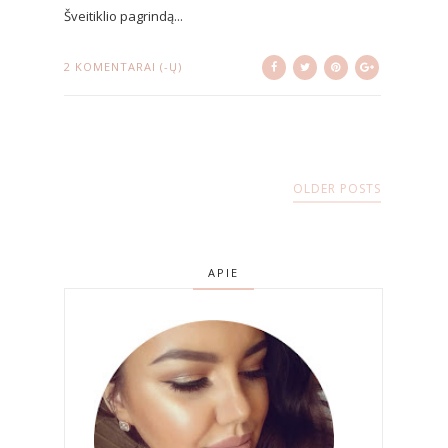
Šveitiklio pagrindą...
2 KOMENTARAI (-Ų)
OLDER POSTS
APIE