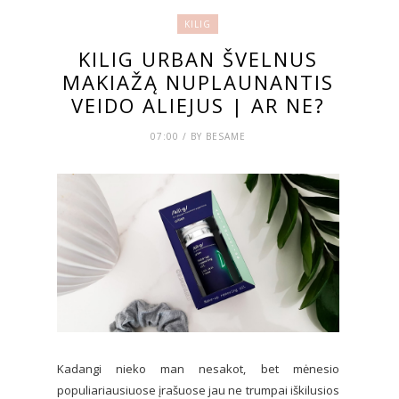
KILIG
KILIG URBAN ŠVELNUS
MAKIAŽĄ NUPLAUNANTIS
VEIDO ALIEJUS | AR NE?
07:00 / BY BESAME
Kadangi nieko man nesakot, bet mėnesio
populiariausiuose įrašuose jau ne trumpai iškilusios