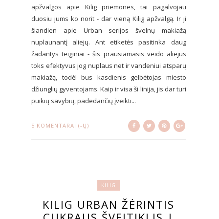
apžvalgos apie Kilig priemones, tai pagalvojau
duosiu jums ko norit - dar vieną Kilig apžvalgą. Ir ji
šiandien apie Urban serijos švelnų makiažą
nuplaunantį aliejų. Ant etiketės pasitinka daug
žadantys teiginiai - šis prausiamasis veido aliejus
toks efektyvus jog nuplaus net ir vandeniui atsparų
makiažą, todėl bus kasdienis gelbėtojas miesto
džiunglių gyventojams. Kaip ir visa ši linija, jis dar turi
puikių savybių, padedančių įveikti...
5 KOMENTARAI (-Ų)
KILIG
KILIG URBAN ŽĖRINTIS
CUKRAUS ŠVEITIKLIS |