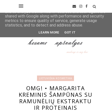
This site uses cookies from Google to deliver its services
and to analyze traffic. Your IP address and user-agent are
shared with Google along with performance and security
metrics to ensure quality of service, generate usage
statistics, and to detect and address abuse.
LEARN MORE
GOT IT
LIETUVIŠKA KOSMETIKA
OMG! • MARGARITA
KREMINIS ŠAMPŪNAS SU
RAMUNĖLIŲ EKSTRAKTU
IR PROTEINAIS