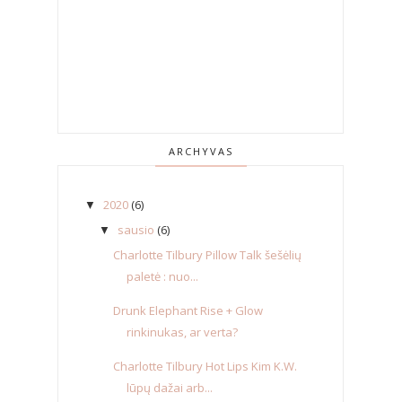
ARCHYVAS
2020
(6)
▼
sausio
(6)
▼
Charlotte Tilbury Pillow Talk šešėlių
paletė : nuo...
Drunk Elephant Rise + Glow
rinkinukas, ar verta?
Charlotte Tilbury Hot Lips Kim K.W.
lūpų dažai arb...