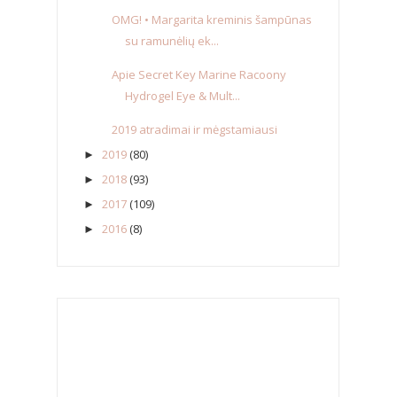
OMG! • Margarita kreminis šampūnas
su ramunėlių ek...
Apie Secret Key Marine Racoony
Hydrogel Eye & Mult...
2019 atradimai ir mėgstamiausi
2019
(80)
►
2018
(93)
►
2017
(109)
►
2016
(8)
►