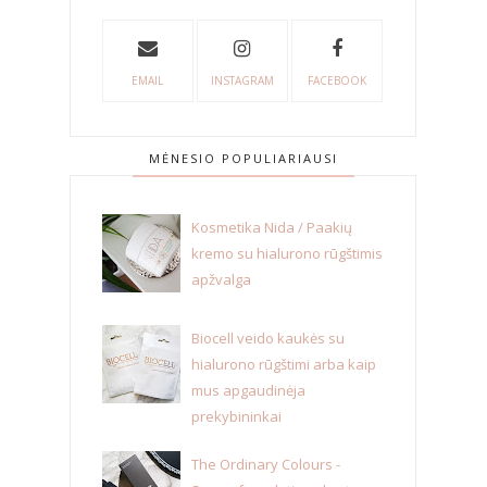
EMAIL
INSTAGRAM
FACEBOOK
MĖNESIO POPULIARIAUSI
Kosmetika Nida / Paakių
kremo su hialurono rūgštimis
apžvalga
Biocell veido kaukės su
hialurono rūgštimi arba kaip
mus apgaudinėja
prekybininkai
The Ordinary Colours -