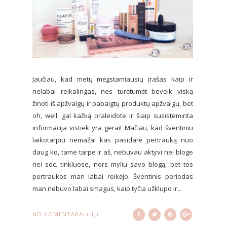
Jaučiau, kad metų mėgstamiausių įrašas kaip ir
nelabai reikalingas, nes turėtumėt beveik viską
žinoti iš apžvalgų ir pabaigtų produktų apžvalgų, bet
oh, well, gal kažką praleidote ir šiaip susisteminta
informacija vistiek yra gerai! Mačiau, kad šventiniu
laikotarpiu nemažai kas pasidarė pertrauką nuo
daug ko, tame tarpe ir aš, nebuvau aktyvi nei bloge
nei soc. tinkluose, nors myliu savo blogą, bet tos
pertraukos man labai reikėjo. Šventinis periodas
man nebuvo labai smagus, kaip tyčia užklupo ir...
NO KOMENTARAI (-Ų)