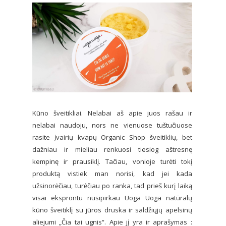
Kūno šveitikliai. Nelabai aš apie juos rašau ir
nelabai naudoju, nors ne vienuose tuštučiuose
rasite įvairių kvapų Organic Shop šveitiklių, bet
dažniau ir mieliau renkuosi tiesiog aštresnę
kempinę ir prausiklį. Tačiau, vonioje turėti tokį
produktą vistiek man norisi, kad jei kada
užsinorėčiau, turėčiau po ranka, tad prieš kurį laiką
visai eksprontu nusipirkau Uoga Uoga natūralų
kūno šveitiklį su jūros druska ir saldžiųjų apelsinų
aliejumi „Čia tai ugnis“. Apie jį yra ir aprašymas :