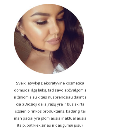
Sveiki atvykę! Dekoratyvine kosmetika
domiuosi ilgą laiką, tad savo apžvalgomis
ir žiniomis su kitais nusprendžiau dalintis
čia :) Didžioji dalis įrašų yra ir bus skirta
užsienio rinkos produktams, kadangi tai
man pačiai yra įdomiausia ir aktualiausia
(taip, pat kiek žinau ir daugumai jūsų),