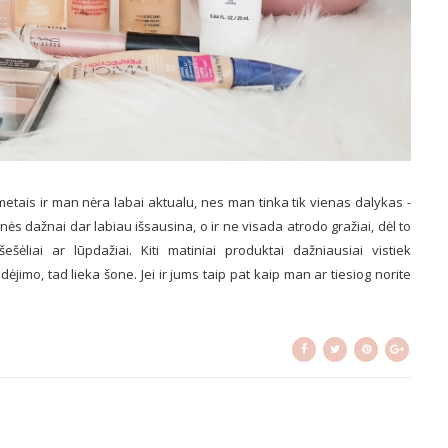
etais ir man nėra labai aktualu, nes man tinka tik vienas dalykas -
ės dažnai dar labiau išsausina, o ir ne visada atrodo gražiai, dėl to
liai ar lūpdažiai. Kiti matiniai produktai dažniausiai vistiek
dėjimo, tad lieka šone. Jei ir jums taip pat kaip man ar tiesiog norite