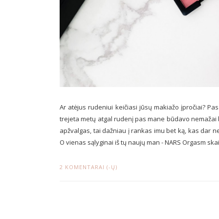
Ar atėjus rudeniui keičiasi jūsų makiažo įpročiai? P
trejeta metų atgal rudenį pas mane būdavo nemažai b
apžvalgas, tai dažniau į rankas imu bet ką, kas dar n
O vienas sąlyginai iš tų naujų man - NARS Orgasm skaist
2 KOMENTARAI (-Ų)