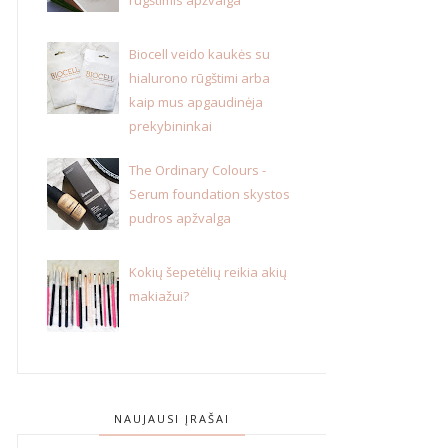
Biocell veido kaukės su
hialurono rūgštimi arba
kaip mus apgaudinėja
prekybininkai
The Ordinary Colours -
Serum foundation skystos
pudros apžvalga
Kokių šepetėlių reikia akių
makiažui?
NAUJAUSI ĮRAŠAI