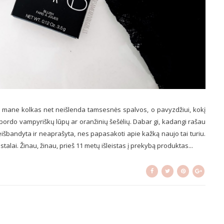
as mane kolkas net neišlenda tamsesnės spalvos, o pavyzdžiui, kokį
ordo vampyriškų lūpų ar oranžinių šešėlių. Dabar gi, kadangi rašau
eišbandyta ir neaprašyta, nes papasakoti apie kažką naujo tai turiu.
alai. Žinau, žinau, prieš 11 metų išleistas į prekybą produktas...