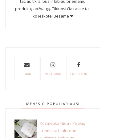
tačiau tikrai bus ir labiau prieinamų
produktų apžvalgų. Tikiuosi čia rasite tai,
ko ieškote! Besame ❤
EMAIL
INSTAGRAM
FACEBOOK
MĖNESIO POPULIARIAUSI
Kosmetika Nida / Paakių
kremo su hialurono
rūgštimis apžvalga