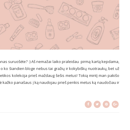
vanas suruošėte? :) Aš nemažai laiko praleidau pirmą kartą kepdama,
 ko šiandien bloge nebus tai gražių ir kokybiškų nuotraukų, bet už
tikos kolekcija prieš maždaug šešis metus! Tokią mintį man pakišo
sė kažko panašaus į ką naudojau prieš penkis metus ką naudočiau ir