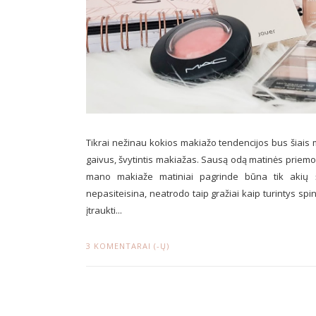
Tikrai nežinau kokios makiažo tendencijos bus šiais m
gaivus, švytintis makiažas. Sausą odą matinės priemon
mano makiaže matiniai pagrinde būna tik akių šešė
nepasiteisina, neatrodo taip gražiai kaip turintys spin
įtraukti...
3 KOMENTARAI (-Ų)