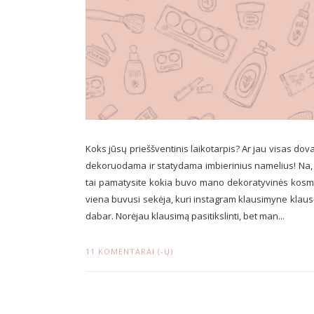
Koks jūsų prieššventinis laikotarpis? Ar jau visas do
dekoruodama ir statydama imbierinius namelius! Na, o
tai pamatysite kokia buvo mano dekoratyvinės kosme
viena buvusi sekėja, kuri instagram klausimyne klau
dabar. Norėjau klausimą pasitikslinti, bet man...
11 KOMENTARAI (-Ų)