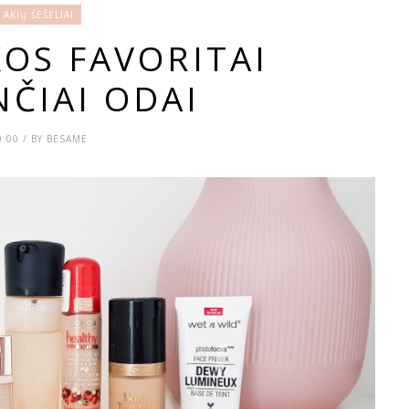
AKIŲ ŠEŠĖLIAI
OS FAVORITAI
NČIAI ODAI
0:00 / BY BESAME