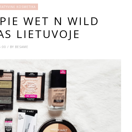
ATYVINĖ KOSMETIKA
APIE WET N WILD
AS LIETUVOJE
6:00 / BY BESAME