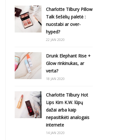
Charlotte Tilbury Pillow
Talk šešėlių paletė :
nuostabi ar over-
hyped?
22 JAN 2020
Drunk Elephant Rise +
Glow rinkinukas, ar
verta?
18 JAN 2020
Charlotte Tilbury Hot
Lips Kim K.W. lūpų
dažai arba kaip
nepasitikėti analogais
internete
14 JAN 2020