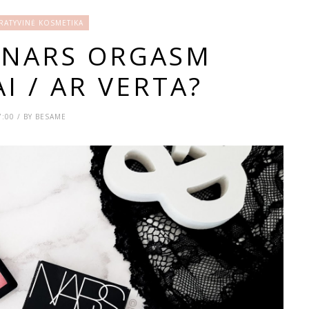
ATYVINĖ KOSMETIKA
: NARS ORGASM
I / AR VERTA?
7:00 / BY BESAME