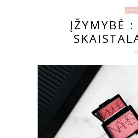
DEKOR
ĮŽYMYBĖ 
SKAISTALA
0