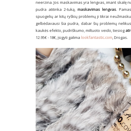
neerzina. Jos maskavimas yra lengvas, imant skalę nu
pudra atitinka 2-tuką,
maskavimas lengvas
. Pamas
spuogelių ar kitų ryškių problemų ji tikrai neužmask
gelbėdavausi šia pudra, dabar šių problemų nelikus
kaukės efekto, pudriškumo, miltuoto veido, tiesiog
atr
12.95€ - 18€, įsigyti galima
lookfantastic.com
, Drogas.