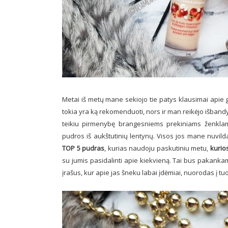
Metai iš metų mane sekiojo tie patys klausimai apie
tokia yra ką rekomenduoti, nors ir man reikėjo išband
teikiu pirmenybę brangesniems prekiniams ženkla
pudros iš aukštutinių lentynų. Visos jos mane nuvil
TOP 5 pudras
, kurias naudoju paskutiniu metu,
kurio
su jumis pasidalinti apie kiekvieną. Tai bus pakankam
įrašus, kur apie jas šneku labai įdėmiai, nuorodas į t