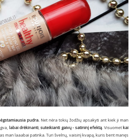
mėgstamiausia pudra.
Net nėra tokių žodžių apsakyti ant kiek ji man
engva,
labai drėkinanti
,
suteikianti gaivų - satininį efektą
. Visuomet
kai
as man laaabai patinka. Turi švelnų, vaisinį kvapą, kuris bent manęs