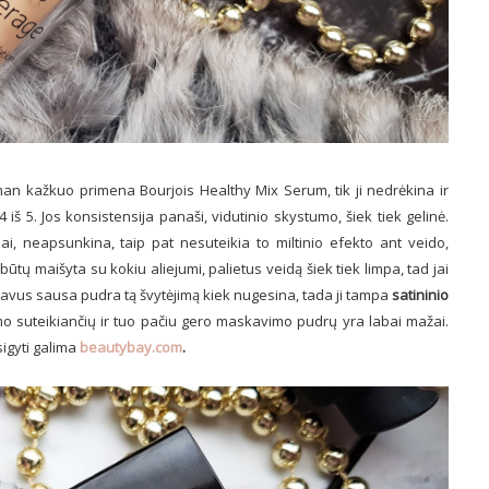
n kažkuo primena Bourjois Healthy Mix Serum, tik ji nedrėkina ir
 5. Jos konsistensija panaši, vidutinio skystumo, šiek tiek gelinė.
ai, neapsunkina, taip pat nesuteikia to miltinio efekto ant veido,
i būtų maišyta su kokiu aliejumi, palietus veidą šiek tiek limpa, tad jai
žfiksavus sausa pudra tą švytėjimą kiek nugesina, tada ji tampa
satininio
imo suteikiančių ir tuo pačiu gero maskavimo pudrų yra labai mažai.
sigyti galima
beautybay.com
.