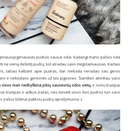
 geriausią/geriausias pudras sausai odai. Kadangi mano pačios oda
yti ne vieną dešimtį pudrų, kol atradau savo mėgstamiausias. Kartais
ms, tačiau kalbant apie pudras, dar niekada neradau sau geros
davo ir nebūdavo geresnės už tas pigesnes. Šiandien atrinkau savo
s visos man neišryškina jokių sausesnių odos vietų
, ir noriu trumpai
ai trumpas ir aiškus įrašas, nes beveik visos šios pudros turi savo
uos įrašus būtinai paliksiu pudrų aprašymuose :)