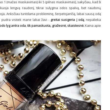
o 1 (mažas maskavimas) iki 5 (pilnas maskavimas), sakyčiau, kad ši
kuoja lengvą raudonį, tikrai sulygina odos spalvą, bet raudonų
uoja. Anksčiau turėdama probleminę, šerpetojančią, labai sausą odą
 pudra vistiek mane labai žavi -
greitai susigeria į odą
, nepalieka
odo lyg antra oda
,
tik pamaskuota, gražesnė, skaistesnė.
Kaina apie