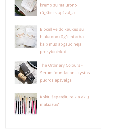
kremo su hialurono
rūgštimis apžvalga
Biocell veido kaukės su
hialurono rūgštimi arba
kaip mus apgaudinėja
prekybininkai
The Ordinary Colours -
Serum foundation skystos
pudros apžvalga
Kokių šepetėlių reikia akių
makiažui?