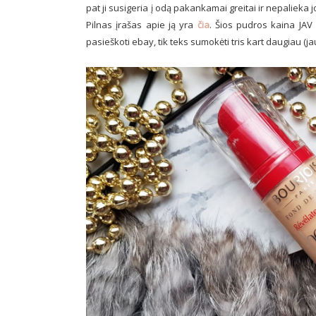
pat ji susigeria į odą pakankamai greitai ir nepalieka 
Pilnas įrašas apie ją yra
čia
. Šios pudros kaina JAV a
pasieškoti ebay, tik teks sumokėti tris kart daugiau (j