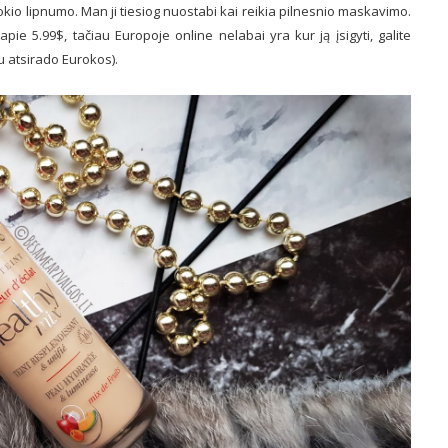
jokio lipnumo. Man ji tiesiog nuostabi kai reikia pilnesnio maskavimo.
pie 5.99$, tačiau Europoje online nelabai yra kur ją įsigyti, galite
au atsirado Eurokos).