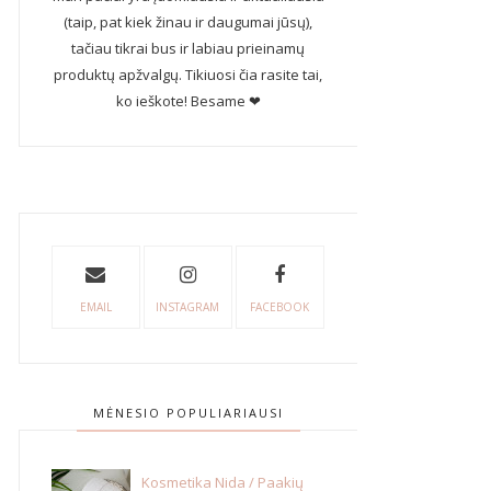
(taip, pat kiek žinau ir daugumai jūsų),
tačiau tikrai bus ir labiau prieinamų
produktų apžvalgų. Tikiuosi čia rasite tai,
ko ieškote! Besame ❤
EMAIL
INSTAGRAM
FACEBOOK
MĖNESIO POPULIARIAUSI
Kosmetika Nida / Paakių