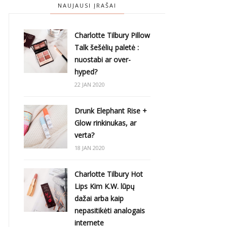
NAUJAUSI ĮRAŠAI
Charlotte Tilbury Pillow
Talk šešėlių paletė :
nuostabi ar over-
hyped?
22 JAN 2020
Drunk Elephant Rise +
Glow rinkinukas, ar
verta?
18 JAN 2020
Charlotte Tilbury Hot
Lips Kim K.W. lūpų
dažai arba kaip
nepasitikėti analogais
internete