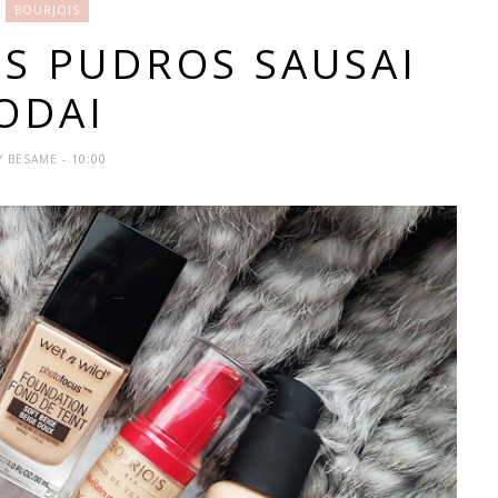
BOURJOIS
OS PUDROS SAUSAI
ODAI
Y
BESAME
- 10:00