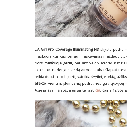
L.A Girl Pro Coverage Illuminating HD
skysta pudra ma
maskuoja kur kas geriau, maskavimas maždaug 3,5-4 iš
Nors
maskuoja gerai
, bet ant veido atrodo natūrali
skaistina. Padengus veidą atrodo laabai
šlapiai
, tars
reikia duoti laiko įsigerti, suteikia švytintį efektą, u
efekto
. Viena iš įdomesnių pudrų, nes gaivių/švytėj
Apie ją išsamią apžvalgą galite rasti
čia
. Kaina 12.80€, į