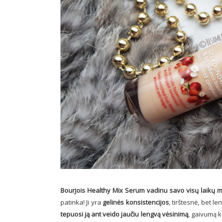
Bourjois Healthy Mix Serum vadinu savo visų laikų 
patinka! Ji yra
gelinės konsistencijos
, tirštesnė, bet l
tepuosi ją ant veido jaučiu lengvą vėsinimą
, gaivumą k