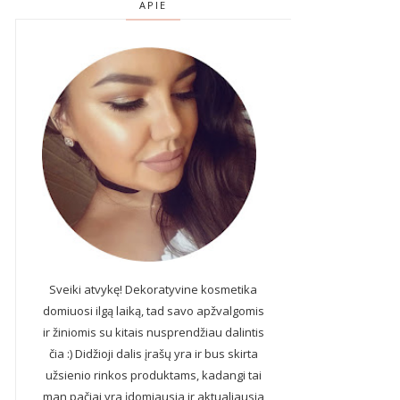
APIE
Sveiki atvykę! Dekoratyvine kosmetika
domiuosi ilgą laiką, tad savo apžvalgomis
ir žiniomis su kitais nusprendžiau dalintis
čia :) Didžioji dalis įrašų yra ir bus skirta
užsienio rinkos produktams, kadangi tai
man pačiai yra įdomiausia ir aktualiausia