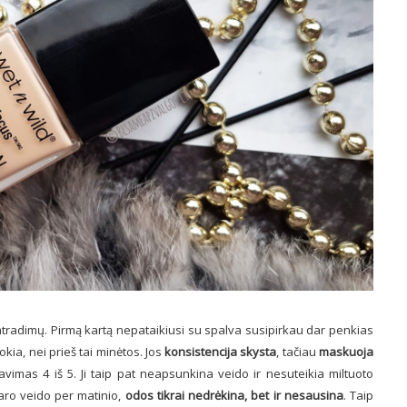
atradimų. Pirmą kartą nepataikiusi su spalva susipirkau dar penkias
tokia, nei prieš tai minėtos. Jos
konsistencija skysta
, tačiau
maskuoja
avimas 4 iš 5. Ji taip pat neapsunkina veido ir nesuteikia miltuoto
aro veido per matinio,
odos tikrai nedrėkina, bet ir nesausina
. Taip