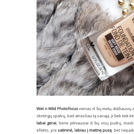
Wet n Wild Photofocus
vienas iš šių metų didžiausių 
skirtingų spalvų, kad atrasčiau tą savają. Ji šiek tiek ki
labai gerai
, bene pilniausiai iš šių visų pudrų, mask
efekto, yra
satininė, labiau į matinę pusę
, bet nepad