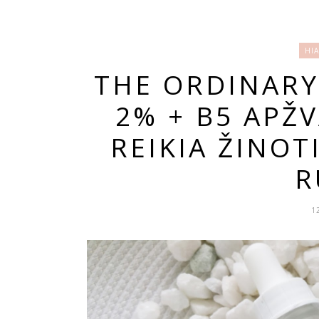
HI
THE ORDINARY
2% + B5 APŽV
REIKIA ŽINOT
R
1