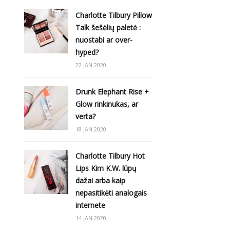
Charlotte Tilbury Pillow
Talk šešėlių paletė :
nuostabi ar over-
hyped?
22 JAN 2020
Drunk Elephant Rise +
Glow rinkinukas, ar
verta?
18 JAN 2020
Charlotte Tilbury Hot
Lips Kim K.W. lūpų
dažai arba kaip
nepasitikėti analogais
internete
14 JAN 2020