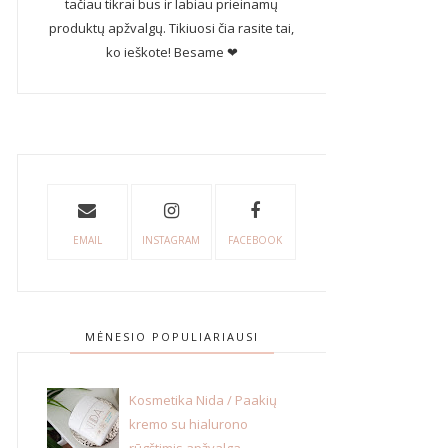
tačiau tikrai bus ir labiau prieinamų
produktų apžvalgų. Tikiuosi čia rasite tai,
ko ieškote! Besame ❤
EMAIL
INSTAGRAM
FACEBOOK
MĖNESIO POPULIARIAUSI
Kosmetika Nida / Paakių
kremo su hialurono
rūgštimis apžvalga