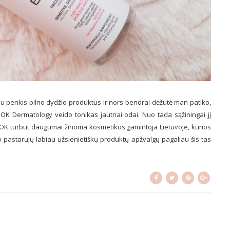
u penkis pilno dydžio produktus ir nors bendrai dėžutė man patiko,
 BIOK Dermatology veido tonikas jautriai odai. Nuo tada sąžiningai jį
 BIOK turbūt daugumai žinoma kosmetikos gamintoja Lietuvoje, kurios
o pastarųjų labiau užsienietiškų produktų apžvalgų pagaliau šis tas