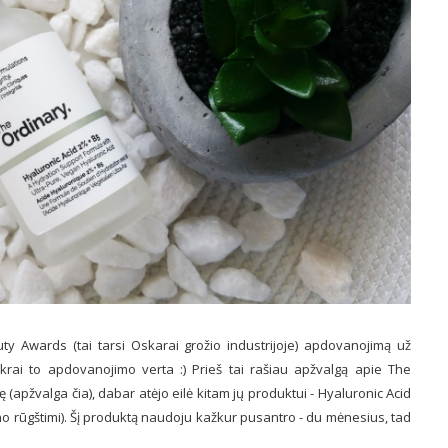
y Awards (tai tarsi Oskarai grožio industrijoje) apdovanojimą už
krai to apdovanojimo verta :) Prieš tai rašiau apžvalgą apie The
(apžvalga čia), dabar atėjo eilė kitam jų produktui - Hyaluronic Acid
eno rūgštimi). Šį produktą naudoju kažkur pusantro - du mėnesius, tad