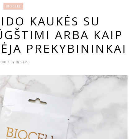
BIOCELL
EIDO KAUKĖS SU
GŠTIMI ARBA KAIP
ĖJA PREKYBININKAI
8:00 / BY BESAME