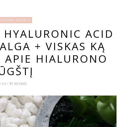
ALURONO RŪGŠTIS
 HYALURONIC ACID
ALGA + VISKAS KĄ
I APIE HIALURONO
ŪGŠTĮ
2:54 / BY BESAME