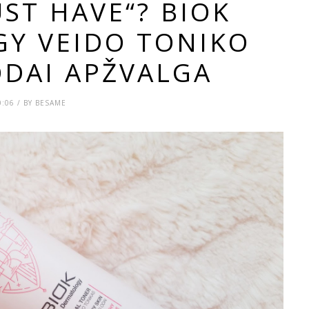
ST HAVE“? BIOK
Y VEIDO TONIKO
ODAI APŽVALGA
0:06 / BY BESAME