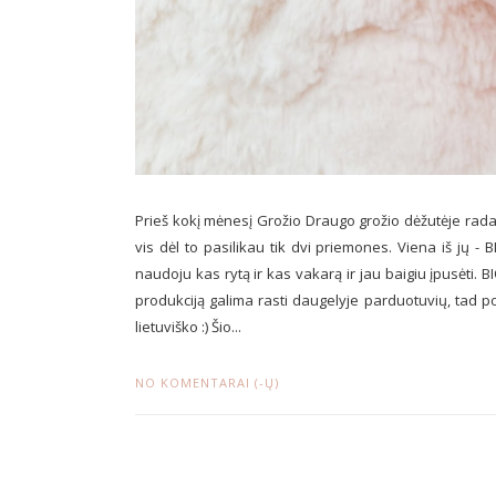
Prieš kokį mėnesį Grožio Draugo grožio dėžutėje rada
vis dėl to pasilikau tik dvi priemones. Viena iš jų -
naudoju kas rytą ir kas vakarą ir jau baigiu įpusėti.
produkciją galima rasti daugelyje parduotuvių, tad p
lietuviško :) Šio...
NO KOMENTARAI (-Ų)