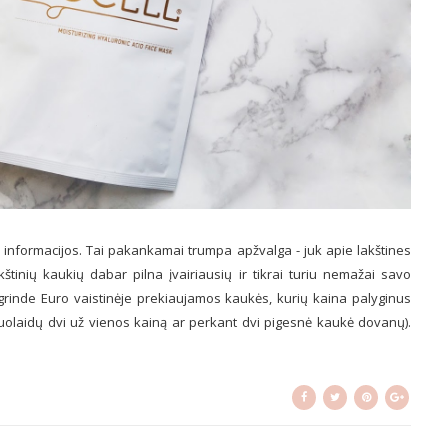
 informacijos. Tai pakankamai trumpa apžvalga - juk apie lakštines
štinių kaukių dabar pilna įvairiausių ir tikrai turiu nemažai savo
grinde Euro vaistinėje prekiaujamos kaukės, kurių kaina palyginus
nuolaidų dvi už vienos kainą ar perkant dvi pigesnė kaukė dovanų).