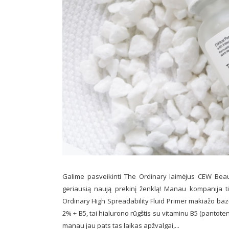
Galime pasveikinti The Ordinary laimėjus CEW Beaut
geriausią naują prekinį ženklą! Manau kompanija ti
Ordinary High Spreadability Fluid Primer makiažo bazę 
2% + B5, tai hialurono rūgštis su vitaminu B5 (pantot
manau jau pats tas laikas apžvalgai,...