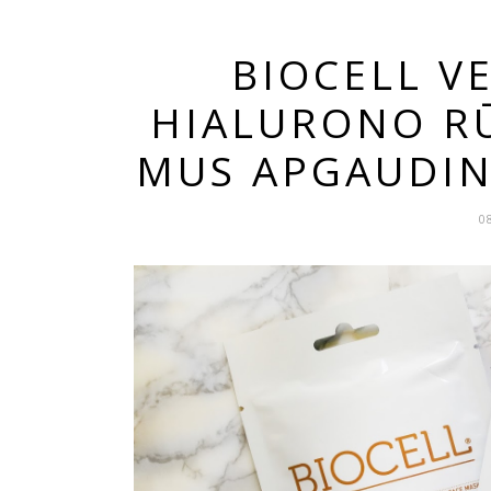
BIOCELL V
HIALURONO RŪ
MUS APGAUDIN
0