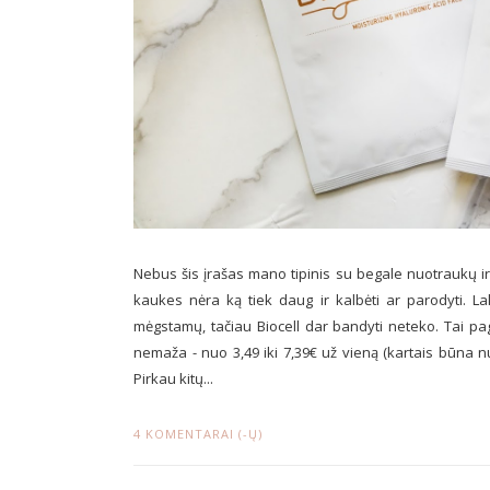
Nebus šis įrašas mano tipinis su begale nuotraukų ir
kaukes nėra ką tiek daug ir kalbėti ar parodyti. Lak
mėgstamų, tačiau Biocell dar bandyti neteko. Tai pa
nemaža - nuo 3,49 iki 7,39€ už vieną (kartais būna 
Pirkau kitų...
4 KOMENTARAI (-Ų)