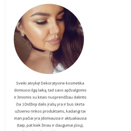
Sveiki atvykę! Dekoratyvine kosmetika
domiuosi ilgą laiką, tad savo apžvalgomis
ir žiniomis su kitais nusprendžiau dalintis
čia :) Didžioji dalis įrašų yra ir bus skirta
užsienio rinkos produktams, kadangi tai
man pačiai yra įdomiausia ir aktualiausia
(taip, pat kiek žinau ir daugumai jūsų),