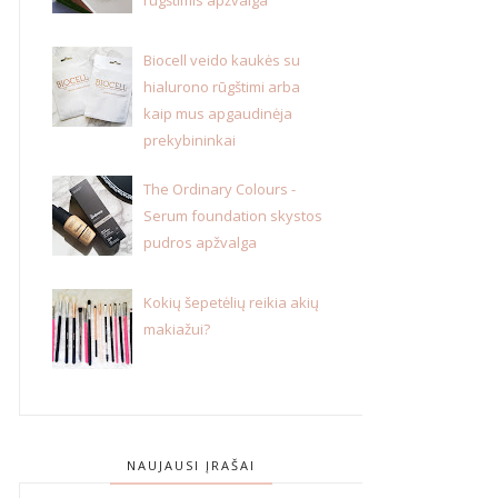
Biocell veido kaukės su
hialurono rūgštimi arba
kaip mus apgaudinėja
prekybininkai
The Ordinary Colours -
Serum foundation skystos
pudros apžvalga
Kokių šepetėlių reikia akių
makiažui?
NAUJAUSI ĮRAŠAI